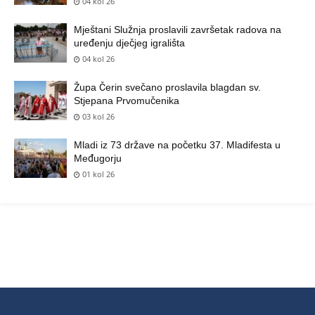
04 kol 26
Mještani Služnja proslavili završetak radova na
uređenju dječjeg igrališta
04 kol 26
Župa Čerin svečano proslavila blagdan sv.
Stjepana Prvomučenika
03 kol 26
Mladi iz 73 države na početku 37. Mladifesta u
Međugorju
01 kol 26