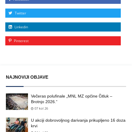
Twitter
Linkedin
Pinterest
NAJNOVIJI OBJAVE
Večeras polufinale „MNL MZ općine Čitluk –
Brotnjo 2026.“
07 kol 26
U akciji dobrovoljnog darivanja prikupljeno 16 doza
krvi