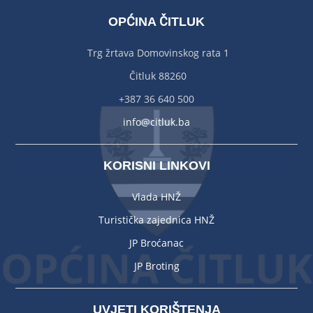
OPĆINA ČITLUK
Trg žrtava Domovinskog rata 1
Čitluk 88260
+387 36 640 500
info@citluk.ba
KORISNI LINKOVI
Vlada HNŽ
Turistička zajednica HNŽ
JP Broćanac
JP Broting
UVJETI KORIŠTENJA