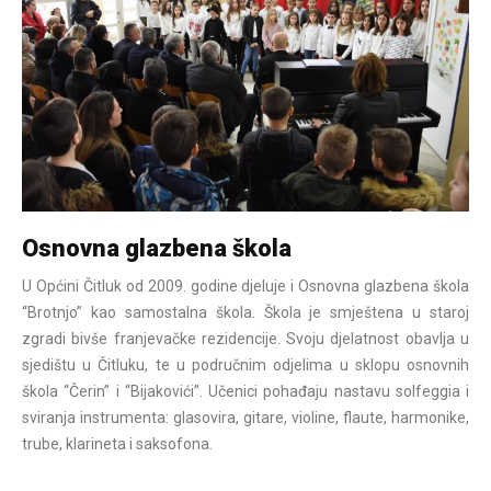
Osnovna glazbena škola
U Općini Čitluk od 2009. godine djeluje i Osnovna glazbena škola
“Brotnjo” kao samostalna škola. Škola je smještena u staroj
zgradi bivše franjevačke rezidencije. Svoju djelatnost obavlja u
sjedištu u Čitluku, te u područnim odjelima u sklopu osnovnih
škola “Čerin” i “Bijakovići”. Učenici pohađaju nastavu solfeggia i
sviranja instrumenta: glasovira, gitare, violine, flaute, harmonike,
trube, klarineta i saksofona.