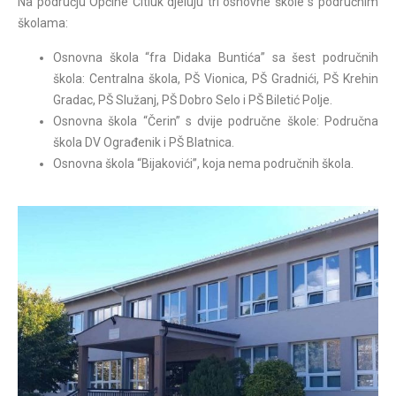
Na području Općine Čitluk djeluju tri osnovne škole s područnim
školama:
Osnovna škola “fra Didaka Buntića” sa šest područnih
škola: Centralna škola, PŠ Vionica, PŠ Gradnići, PŠ Krehin
Gradac, PŠ Služanj, PŠ Dobro Selo i PŠ Biletić Polje.
Osnovna škola “Čerin” s dvije područne škole: Područna
škola DV Ograđenik i PŠ Blatnica.
Osnovna škola “Bijakovići”, koja nema područnih škola.