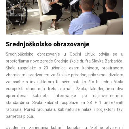
Srednjoškolsko obrazovanje
Srednjoškolsko obrazovanje u Općini Čitluk odvija se u
prostorijama nove zgrade Srednje škole dr. fra Slavka Barbarića.
Škola raspolaže s 20 učionica, osam kabineta, prostranom
zbornicom i predvorjem za školske priredbe, prilazima i dizalom
za osobe s invaliditetom te svim ostalim što bi jedna škola
europskih standarda trebala imati. Škola, također, ima dva
opremljena kabineta informatike po najsuvremenijim
standardima. Svaki kabinet raspolaže sa
28 + 1 umreženih
računala. Pored računala u kabinetu se nalazi i projektor i tzv.
pametna ploča.
Uvođenjem zanimanja kuhar i konobar u školi je otvoren i