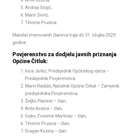
Ante Kozina;
Andrija Stojić;
Marin Sivrić;
Tihomir Prusina;
Mandat imenovanih članova traje do 31. ožujka 2029.
godine.
Povjerenstvo za dodjelu javnih priznanja
Općine Čitluk:
Ivica Jerkić, Predsjednik Općinskog vijeća –
Predsjednik Povjerenstva;
Marin Radišić, Načelnik Općine Čitluk – Zamjenik
predsjednika Povjerenstva;
Željko Planinić – član;
Ante Kozina – član;
Gojko Zvonimir Martinac – član;
Tihomir Prusina – član;
Dragan Kozina – član.