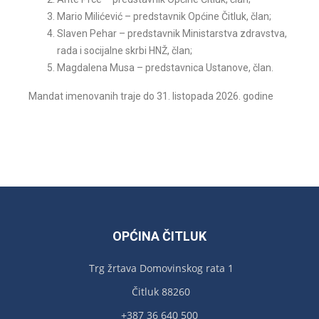
Mario Milićević – predstavnik Općine Čitluk, član;
Slaven Pehar – predstavnik Ministarstva zdravstva,
rada i socijalne skrbi HNŽ, član;
Magdalena Musa – predstavnica Ustanove, član.
Mandat imenovanih traje do 31. listopada 2026. godine
OPĆINA ČITLUK
Trg žrtava Domovinskog rata 1
Čitluk 88260
+387 36 640 500