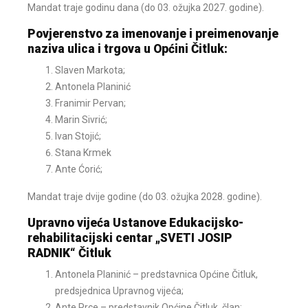
Mandat traje godinu dana (do 03. ožujka 2027. godine).
Povjerenstvo za imenovanje i preimenovanje
naziva ulica i trgova u Općini Čitluk:
Slaven Markota;
Antonela Planinić
Franimir Pervan;
Marin Sivrić;
Ivan Stojić;
Stana Krmek
Ante Ćorić;
Mandat traje dvije godine (do 03. ožujka 2028. godine).
Upravno vijeća Ustanove Edukacijsko-
rehabilitacijski centar „SVETI JOSIP
RADNIK“ Čitluk
Antonela Planinić – predstavnica Općine Čitluk,
predsjednica Upravnog vijeća;
Ante Prce – predstavnik Općine Čitluk, član;