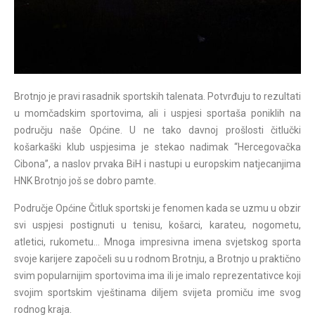
Brotnjo je pravi rasadnik sportskih talenata. Potvrđuju to rezultati
u momčadskim sportovima, ali i uspjesi sportaša poniklih na
području naše Općine. U ne tako davnoj prošlosti čitlučki
košarkaški klub uspjesima je stekao nadimak “Hercegovačka
Cibona”, a naslov prvaka BiH i nastupi u europskim natjecanjima
HNK Brotnjo još se dobro pamte.
Područje Općine Čitluk sportski je fenomen kada se uzmu u obzir
svi uspjesi postignuti u tenisu, košarci, karateu, nogometu,
atletici, rukometu… Mnoga impresivna imena svjetskog sporta
svoje karijere započeli su u rodnom Brotnju, a Brotnjo u praktično
svim popularnijim sportovima ima ili je imalo reprezentativce koji
svojim sportskim vještinama diljem svijeta promiču ime svog
rodnog kraja.