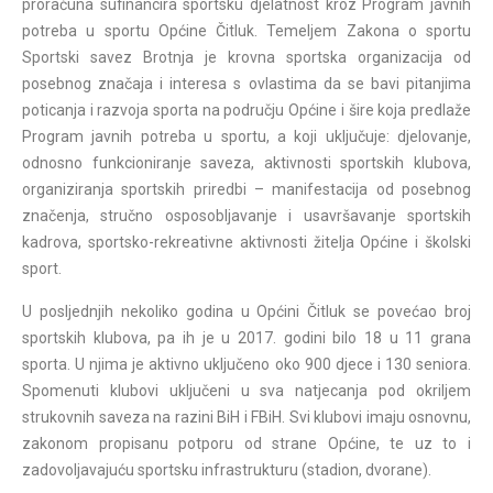
proračuna sufinancira sportsku djelatnost kroz Program javnih
potreba u sportu Općine Čitluk. Temeljem Zakona o sportu
Sportski savez Brotnja je krovna sportska organizacija od
posebnog značaja i interesa s ovlastima da se bavi pitanjima
poticanja i razvoja sporta na području Općine i šire koja predlaže
Program javnih potreba u sportu, a koji uključuje: djelovanje,
odnosno funkcioniranje saveza, aktivnosti sportskih klubova,
organiziranja sportskih priredbi – manifestacija od posebnog
značenja, stručno osposobljavanje i usavršavanje sportskih
kadrova, sportsko-rekreativne aktivnosti žitelja Općine i školski
sport.
U posljednjih nekoliko godina u Općini Čitluk se povećao broj
sportskih klubova, pa ih je u 2017. godini bilo 18 u 11 grana
sporta. U njima je aktivno uključeno oko 900 djece i 130 seniora.
Spomenuti klubovi uključeni u sva natjecanja pod okriljem
strukovnih saveza na razini BiH i FBiH. Svi klubovi imaju osnovnu,
zakonom propisanu potporu od strane Općine, te uz to i
zadovoljavajuću sportsku infrastrukturu (stadion, dvorane).