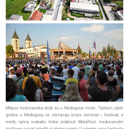
Milijuni hodočasnika došli su u Međugorje moliti. Tijekom cijele
godine u Međugorju se održavaju brojni seminari i festivali, a
među njima svakako treba istaknuti Mladifest, međunarodni
molitveni susret mladih iz cijelog svijeta. U vrijeme ovog festivala