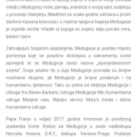
mladi u Međugorju mole, pjevaju, svjedoče o svojoj vjeri, sudjeluju
u procesiji i klanjanju. Mladifest se svake godine održava u prvim
danima mjeseca kolovoza i u vrijeme njegova trajanja Međugorje
je svjetski centar mladih iz kojega se svijetu šalju poruke mira,
ljubavi i vjere.
Zahvaljujući Gospinim ukazanjima, Međugorje je postalo mjesto
pomirenja koje se posebno doživljava u sakramentu svete
ispovijedi te se Međugorje često naziva „ispovjedaonicom
svijeta“. Svoje plodno tlo u župi Međugorje pronašle su brojne
molitvene skupine, ali Međugorje je brojne potaknulo i na
humanitarnu djelatnost. Tako su jedna od obilježja Međugorja i
Udruga fra Slavko Barbarić, Udruga Međugorje-Mir, Humanitarna
udruga Marijine ruke, Marijini obroci/ Mary’s meals i slične
humanitarne udruge.
Papa Franjo u veljači 2017. godine imenovao je posebnog
izaslanika Svete Stolice za Međugorje u osobi nadbiskupa
Henryka Hosera, S.A.C., biskupa Varšave-Praga. Poslanje