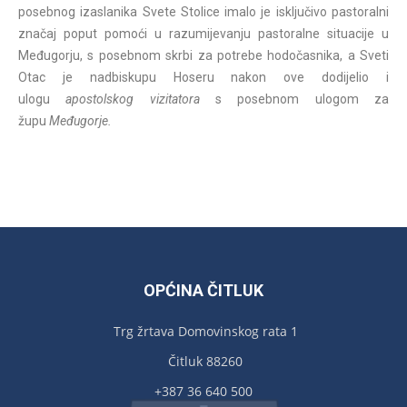
posebnog izaslanika Svete Stolice imalo je isključivo pastoralni
značaj poput pomoći u razumijevanju pastoralne situacije u
Međugorju, s posebnom skrbi za potrebe hodočasnika, a Sveti
Otac je nadbiskupu Hoseru nakon ove dodijelio i
ulogu
apostolskog vizitator
a
s posebnom ulogom za
župu
Međugorje.
OPĆINA ČITLUK
Trg žrtava Domovinskog rata 1
Čitluk 88260
+387 36 640 500