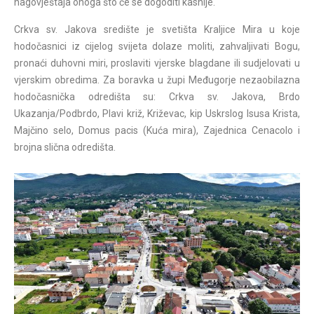
nagovještaja onoga što će se dogoditi kasnije.
Crkva sv. Jakova središte je svetišta Kraljice Mira u koje
hodočasnici iz cijelog svijeta dolaze moliti, zahvaljivati Bogu,
pronaći duhovni miri, proslaviti vjerske blagdane ili sudjelovati u
vjerskim obredima. Za boravka u župi Međugorje nezaobilazna
hodočasnička odredišta su: Crkva sv. Jakova, Brdo
Ukazanja/Podbrdo, Plavi križ, Križevac, kip Uskrslog Isusa Krista,
Majčino selo, Domus pacis (Kuća mira), Zajednica Cenacolo i
brojna slična odredišta.
MEĐUGORJE