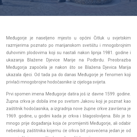
Međugorje je naseljeno mjesto u općini Čitluk u svjetskim
razmjerima poznato po marijanskom svetištu i mnogobrojnim
duhovnim plodovima koji su nastali nakon lipnja 1981. godine i
ukazanja Blažene Djevice Marije na Podbrdu. Preobrazba
Međugorja započela je nakon što se Blažena Djevica Marija
ukazala djeci. Od tada pa do danas Međugorje je fenomen koji
privlači mnogobrojne hodočasnike iz cijeloga svijeta.
Prvi spomen imena Međugorje datira još iz davne 1599. godine.
Župna crkva je dobila ime po svetom Jakovu koji je poznat kao
zaštitnik hodočasnika, a izgradnja nove župne crkve završena je
1969. godine, u godini kada je crkva i blagoslovljena. Bilo je to
mnogo prije događanja koja će promijeniti Međugorje, ali odabir
nebeskog zaštitnika kojemu će crkva bit posvećena jedan je od