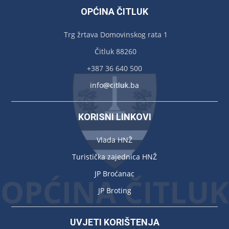
OPĆINA ČITLUK
Trg žrtava Domovinskog rata 1
Čitluk 88260
+387 36 640 500
info@citluk.ba
KORISNI LINKOVI
Vlada HNŽ
Turistička zajednica HNŽ
JP Broćanac
JP Broting
UVJETI KORIŠTENJA