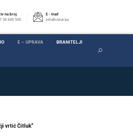
iv na broj
E - mail
7 36 640 500
info@citluk.ba
JO
E – UPRAVA
BRANITELJI
i vrtić Čitluk“