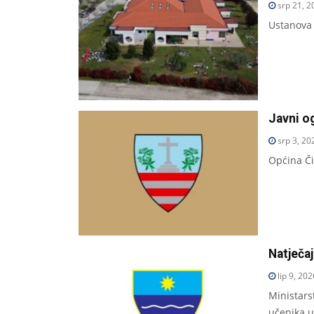
srp 21, 2
Ustanova 
Javni og
srp 3, 20
Općina Či
Natječaj
lip 9, 202
Ministars
učenika u 