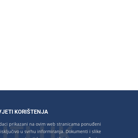
VJETI KORIŠTENJA
daci prikazani na ovim web stranicama ponuđeni
 isključivo u svrhu informiranja. Dokumenti i slike