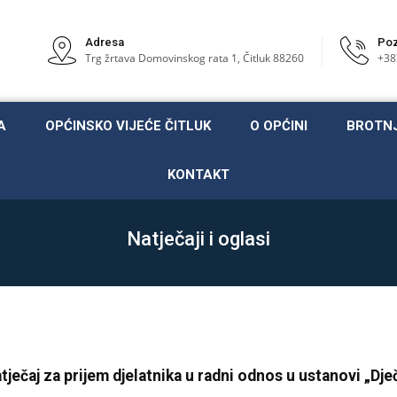
Adresa
Poz
Trg žrtava Domovinskog rata 1, Čitluk 88260
+38
A
OPĆINSKO VIJEĆE ČITLUK
O OPĆINI
BROTN
KONTAKT
Natječaji i oglasi
tječaj za prijem djelatnika u radni odnos u ustanovi „Dječj