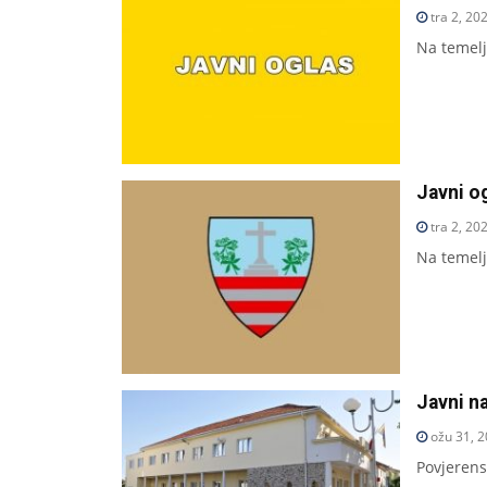
tra 2, 20
Na temelj
Javni og
tra 2, 20
Na temelj
Javni na
ožu 31, 
Povjerens