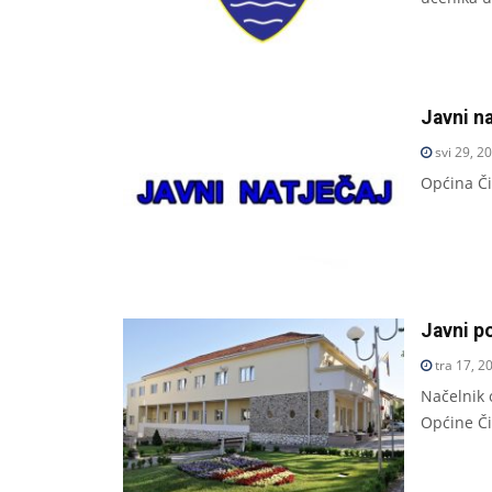
Javni na
svi 29, 2
Općina Čit
Javni po
tra 17, 2
Načelnik 
Općine Či