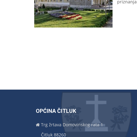
priznanj
OPĆINA ČITLUK
Trg žrtava Domovinskog rata 1
Čitluk 88260