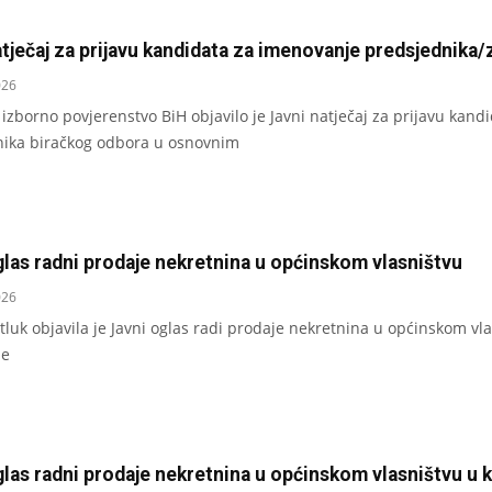
atječaj za prijavu kandidata za imenovanje predsjednika
026
 izborno povjerenstvo BiH objavilo je Javni natječaj za prijavu ka
nika biračkog odbora u osnovnim
glas radni prodaje nekretnina u općinskom vlasništvu
026
tluk objavila je Javni oglas radi prodaje nekretnina u općinskom vlas
ne
glas radni prodaje nekretnina u općinskom vlasništvu u