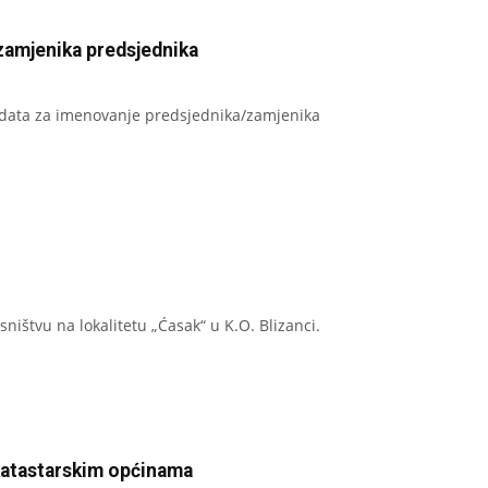
/zamjenika predsjednika
ndidata za imenovanje predsjednika/zamjenika
ništvu na lokalitetu „Ćasak“ u K.O. Blizanci.
 katastarskim općinama