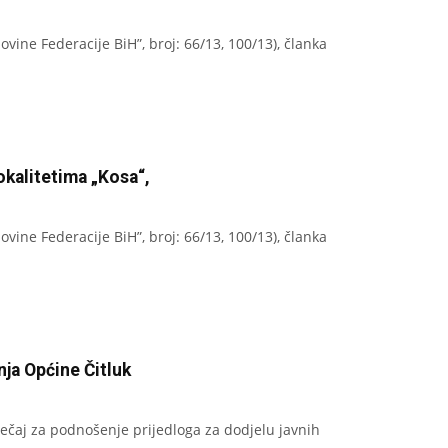
vine Federacije BiH”, broj: 66/13, 100/13), članka
okalitetima „Kosa“,
vine Federacije BiH”, broj: 66/13, 100/13), članka
nja Općine Čitluk
tječaj za podnošenje prijedloga za dodjelu javnih