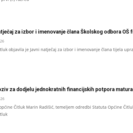
tječaj za izbor i imenovanje člana Školskog odbora OŠ f
026
luk objavila je Javni natječaj za izbor i imenovanje člana tijela upr
ziv za dodjelu jednokratnih financijskih potpora matura
026
općine Čitluk Marin Radišić, temeljem odredbi Statuta Općine Čitl
tluk