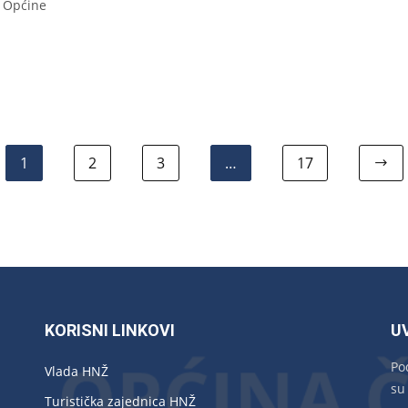
a Općine
1
2
3
…
17
KORISNI LINKOVI
U
Po
Vlada HNŽ
su
Turistička zajednica HNŽ