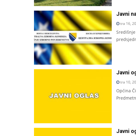
Javni n
tra 16, 2
Središnje
predsjed
Javni o
tra 10, 2
Općina Či
Predmet
Javni o