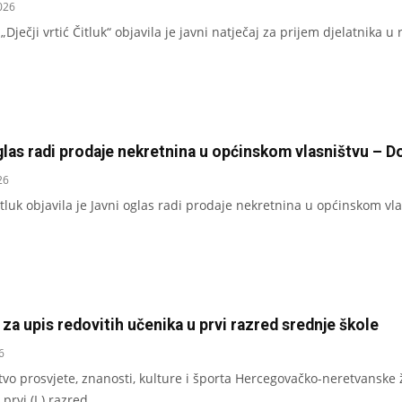
026
„Dječji vrtić Čitluk“ objavila je javni natječaj za prijem djelatnik
las radi prodaje nekretnina u općinskom vlasništvu – Do
26
tluk objavila je Javni oglas radi prodaje nekretnina u općinskom vla
 za upis redovitih učenika u prvi razred srednje škole
6
tvo prosvjete, znanosti, kulture i športa Hercegovačko-neretvanske ž
prvi (I.) razred