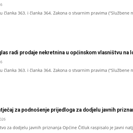
26
u članka 363. i članka 364. Zakona o stvarnim pravima (“Službene no
las radi prodaje nekretnina u općinskom vlasništvu na l
26
u članka 363. i članka 364. Zakona o stvarnim pravima (“Službene no
tječaj za podnošenje prijedloga za dodjelu javnih prizna
2026
tvo za dodjelu javnih priznanja Općine Čitluk raspisalo je Javni na