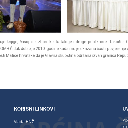
uje knjige, časopise, zbornike, kataloge i druge publikacije. Također, 
 OMH Čitluk dobio je 2010. godine kada mu je ukazana čast i povjerenje 
ovijesti Matice hrvatske da je Glavna skupština održana izvan granica Repu
KORISNI LINKOVI
U
Po
Vlada HNŽ
su