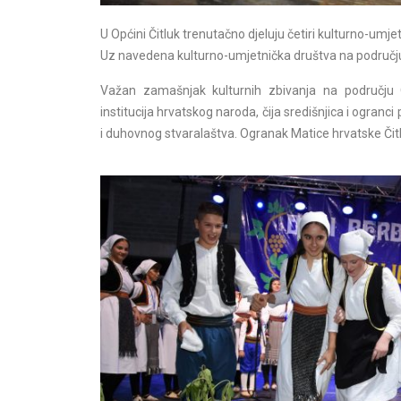
U Općini Čitluk trenutačno djeluju četiri kulturno-umje
Uz navedena kulturno-umjetnička društva na području Opći
Važan zamašnjak kulturnih zbivanja na području
institucija
hrvatskog naroda, čija središnjica i ogran
i duhovnog
stvaralaštva. Ogranak Matice hrvatske Čitl