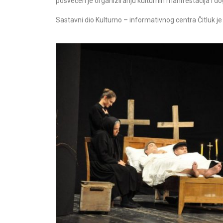
posvećen je organiziranju kulturnih manifestacija i dog
Sastavni dio Kulturno – informativnog centra Čitluk je 