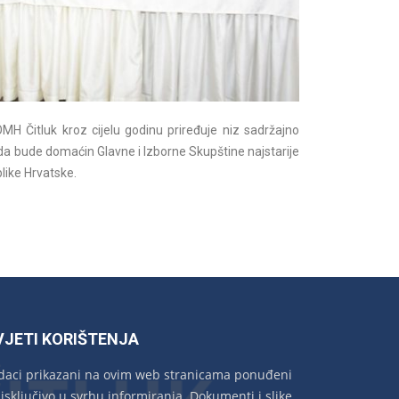
OMH Čitluk kroz cijelu godinu priređuje niz sadržajno
da bude domaćin Glavne i Izborne Skupštine najstarije
blike Hrvatske.
VJETI KORIŠTENJA
daci prikazani na ovim web stranicama ponuđeni
 isključivo u svrhu informiranja. Dokumenti i slike