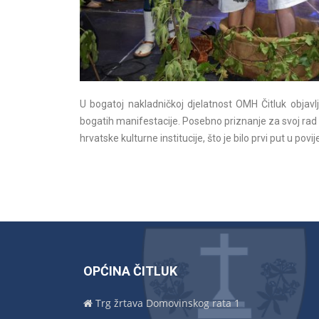
U bogatoj nakladničkoj djelatnost OMH Čitluk objavlj
bogatih manifestacije. Posebno priznanje za svoj rad
hrvatske kulturne institucije, što je bilo prvi put u p
OPĆINA ČITLUK
Trg žrtava Domovinskog rata 1