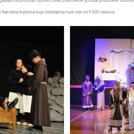
ađaja na području Općine Čitluk (Dani berbe grožđa, predstave, izložbe, r
i Narodna knjižnica koja čitateljima nudi više od 9 000 naslova.