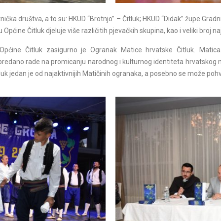
tnička društva, a to su: HKUD “Brotnjo” – Čitluk; HKUD “Didak” župe Gradn
ne Čitluk djeluje više različitih pjevačkih skupina, kao i veliki broj najr
 Općine Čitluk zasigurno je Ogranak Matice
hrvatske Čitluk. Matica
ci predano rade na promicanju narodnog i kulturnog
identiteta hrvatskog
uk jedan je od najaktivnijih Matičinih ogranaka, a
posebno se može pohva