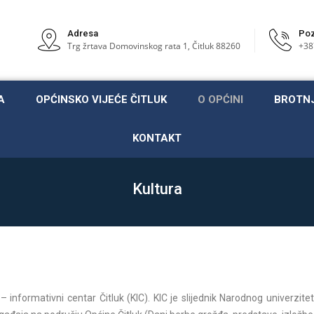
Adresa
Poz
Trg žrtava Domovinskog rata 1, Čitluk 88260
+38
A
OPĆINSKO VIJEĆE ČITLUK
O OPĆINI
BROTN
KONTAKT
Kultura
– informativni centar Čitluk (KIC). KIC je slijednik Narodnog univerzit