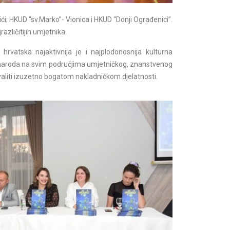
ići; HKUD “sv.Marko”- Vionica i HKUD “Donji Ograđenici”.
azličitijih umjetnika.
 hrvatska najaktivnija je i najplodonosnija kulturna
 naroda na svim područjima umjetničkog, znanstvenog
liti izuzetno bogatom nakladničkom djelatnosti.