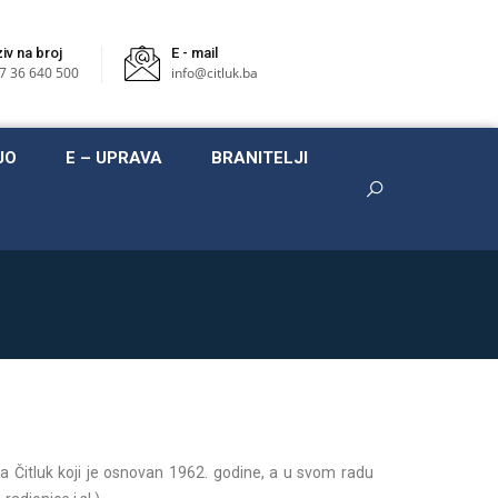
iv na broj
E - mail
7 36 640 500
info@citluk.ba
JO
E – UPRAVA
BRANITELJI
eta Čitluk koji je osnovan 1962. godine, a u svom radu