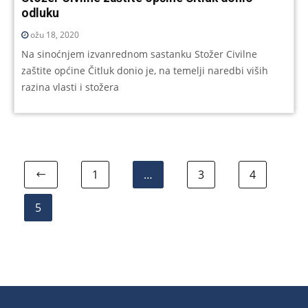
odluku
ožu 18, 2020
Na sinoćnjem izvanrednom sastanku Stožer Civilne
zaštite općine Čitluk donio je, na temelji naredbi viših
razina vlasti i stožera
1
…
3
4
5