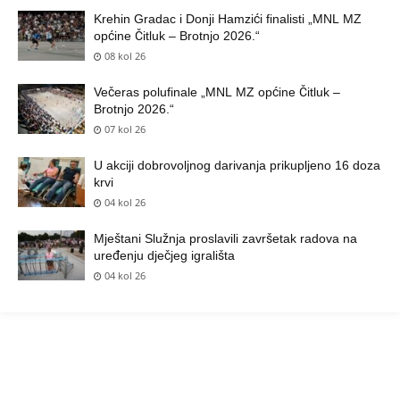
Krehin Gradac i Donji Hamzići finalisti „MNL MZ
općine Čitluk – Brotnjo 2026.“
08 kol 26
Večeras polufinale „MNL MZ općine Čitluk –
Brotnjo 2026.“
07 kol 26
U akciji dobrovoljnog darivanja prikupljeno 16 doza
krvi
04 kol 26
Mještani Služnja proslavili završetak radova na
uređenju dječjeg igrališta
04 kol 26