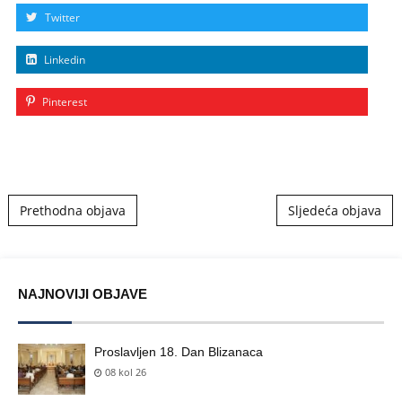
Twitter
Linkedin
Pinterest
Post navigation
Prethodna objava
Sljedeća objava
NAJNOVIJI OBJAVE
Proslavljen 18. Dan Blizanaca
08 kol 26