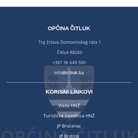
OPĆINA ČITLUK
Trg žrtava Domovinskog rata 1
Čitluk 88260
+387 36 640 500
info@citluk.ba
KORISNI LINKOVI
Vlada HNŽ
Turistička zajednica HNŽ
JP Broćanac
JP Broting