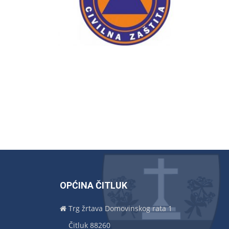
OPĆINA ČITLUK
Trg žrtava Domovinskog rata 1
Čitluk 88260