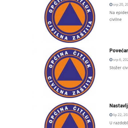
srp 20, 2
Na epidem
civilne
Povećan
srp 6, 20
Stožer ci
Nastavlj
lip 22, 2
U razdobl