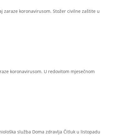
j zaraze koronavirusom. Stožer civilne zaštite u
zaraze koronavirusom. U redovitom mjesečnom
miološka služba Doma zdravlja Čitluk u listopadu