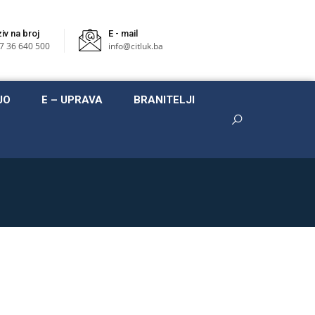
iv na broj
E - mail
7 36 640 500
info@citluk.ba
JO
E – UPRAVA
BRANITELJI