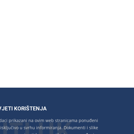
VJETI KORIŠTENJA
daci prikazani na ovim web stranicama ponuđeni
 isključivo u svrhu informiranja. Dokumenti i slike