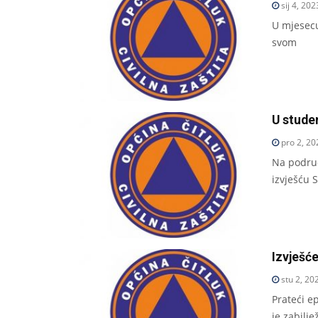
sij 4, 202
U mjesecu
svom
U stude
pro 2, 20
Na područ
izvješću S
Izvješće
stu 2, 20
Prateći e
je zabilj