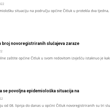
022
iološku situaciju na području općine Čitluk u protekla dva tjedna,
 broj novoregistriranih slučajeva zaraze
22
vilne zaštite općine Čitluk u svom redovitom izvješću istaknuo je ka
a se povoljna epidemiološka situacija na
022
ju od 08. lipnja do danas u općini Čitluk novoregistriranih su tri s