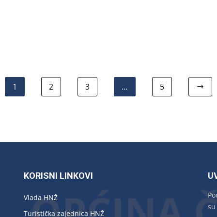
1
2
3
…
5
KORISNI LINKOVI
U
Po
Vlada HNŽ
su
Turistička zajednica HNŽ