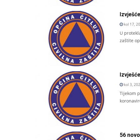
Izvješće
kol 17, 2
U protekl
zaštite o
Izvješće
kol 3, 20
Tijekom p
koronavir
56 novo