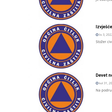
Izvješće
lis 3, 202
Stožer ci
Devet n
kol 31, 2
Na područ