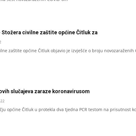
 Stožera civilne zaštite općine Čitluk za
2
vilne zaštite općine Čitluk objavio je izvješće o broju novozaraže
ovih slučajeva zaraze koronavirusom
022
ju općine Čitluk u protekla dva tjedna PCR testom na prisutnost ko