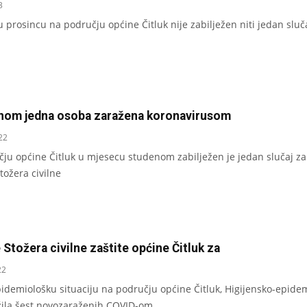
3
 prosincu na području općine Čitluk nije zabilježen niti jedan sluča
nom jedna osoba zaražena koronavirusom
22
ju općine Čitluk u mjesecu studenom zabilježen je jedan slučaj 
tožera civilne
 Stožera civilne zaštite općine Čitluk za
22
pidemiološku situaciju na području općine Čitluk, Higijensko-epide
ežila šest novozaraženih COVID-om