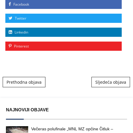
Facebook
Twitter
Linkedin
Pinterest
Post navigation
Prethodna objava
Sljedeća objava
NAJNOVIJI OBJAVE
Večeras polufinale „MNL MZ općine Čitluk –