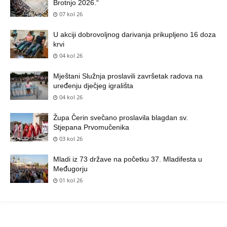
Brotnjo 2026.“
07 kol 26
U akciji dobrovoljnog darivanja prikupljeno 16 doza
krvi
04 kol 26
Mještani Služnja proslavili završetak radova na
uređenju dječjeg igrališta
04 kol 26
Župa Čerin svečano proslavila blagdan sv.
Stjepana Prvomučenika
03 kol 26
Mladi iz 73 države na početku 37. Mladifesta u
Međugorju
01 kol 26