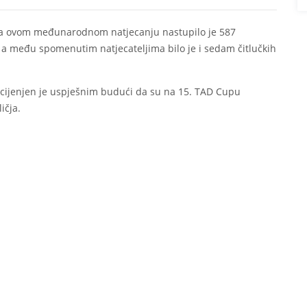
 Na ovom međunarodnom natjecanju nastupilo je 587
va, a među spomenutim natjecateljima bilo je i sedam čitlučkih
ocijenjen je uspješnim budući da su na 15. TAD Cupu
ičja.