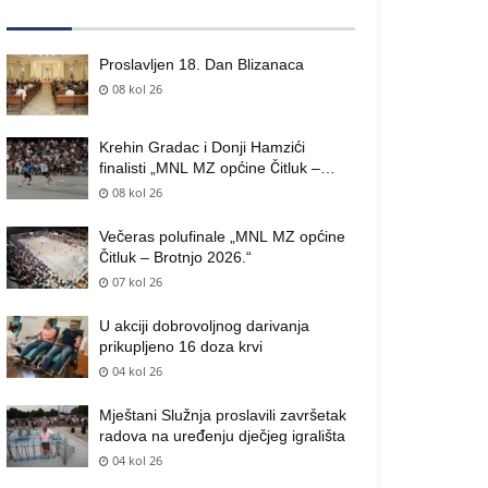
Proslavljen 18. Dan Blizanaca
08 kol 26
Krehin Gradac i Donji Hamzići
finalisti „MNL MZ općine Čitluk –
Brotnjo 2026.“
08 kol 26
Večeras polufinale „MNL MZ općine
Čitluk – Brotnjo 2026.“
07 kol 26
U akciji dobrovoljnog darivanja
prikupljeno 16 doza krvi
04 kol 26
Mještani Služnja proslavili završetak
radova na uređenju dječjeg igrališta
04 kol 26