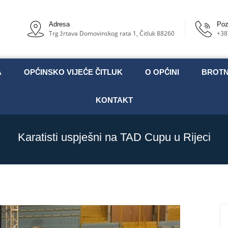
Adresa
Poz
Trg žrtava Domovinskog rata 1, Čitluk 88260
+38
A
OPĆINSKO VIJEĆE ČITLUK
O OPĆINI
BROT
KONTAKT
Karatisti uspješni na TAD Cupu u Rijeci