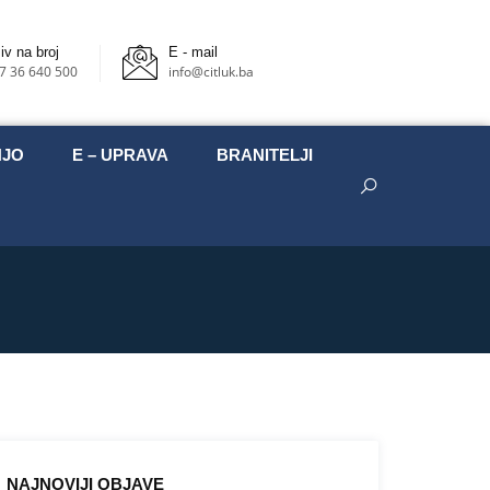
iv na broj
E - mail
7 36 640 500
info@citluk.ba
NJO
E – UPRAVA
BRANITELJI
NAJNOVIJI OBJAVE