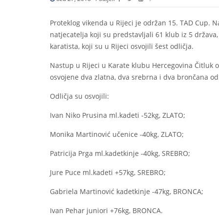
Proteklog vikenda u Rijeci je održan 15. TAD Cup.
natjecatelja koji su predstavljali 61 klub iz 5 drža
karatista, koji su u Rijeci osvojili šest odličja.
Nastup u Rijeci u Karate klubu Hercegovina Čitluk 
osvojene dva zlatna, dva srebrna i dva brončana odl
Odličja su osvojili:
Ivan Niko Prusina ml.kadeti -52kg, ZLATO;
Monika Martinović učenice -40kg, ZLATO;
Patricija Prga ml.kadetkinje -40kg, SREBRO;
Jure Puce ml.kadeti +57kg, SREBRO;
Gabriela Martinović kadetkinje -47kg, BRONCA;
Ivan Pehar juniori +76kg, BRONCA.