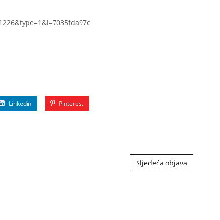
61226&type=1&l=7035fda97e
Linkedin
Pinterest
Sljedeća objava