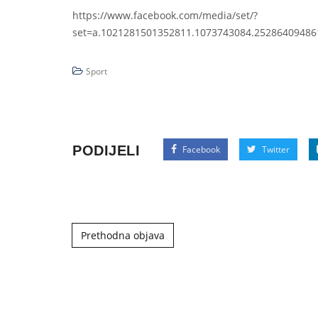
https://www.facebook.com/media/set/?
set=a.1021281501352811.1073743084.2528640948
Sport
PODIJELI
Facebook
Twitter
Post navigation
Prethodna objava