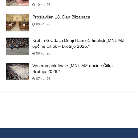
10 kol 26
Proslavljen 18. Dan Blizanaca
08 kol 26
Krehin Gradac i Donji Hamzići finalisti „MNL MZ
općine Čitluk – Brotnjo 2026.“
08 kol 26
Večeras polufinale „MNL MZ općine Čitluk –
Brotnjo 2026.“
07 kol 26