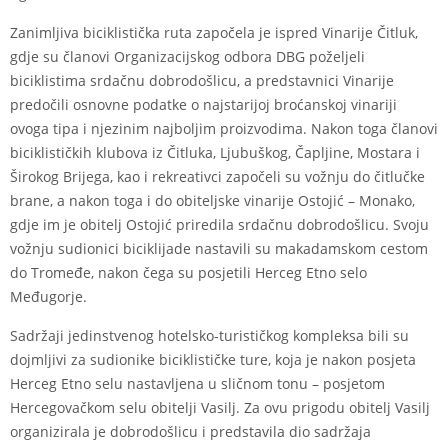
Zanimljiva biciklistička ruta započela je ispred Vinarije Čitluk,
gdje su članovi Organizacijskog odbora DBG poželjeli
biciklistima srdačnu dobrodošlicu, a predstavnici Vinarije
predočili osnovne podatke o najstarijoj broćanskoj vinariji
ovoga tipa i njezinim najboljim proizvodima. Nakon toga članovi
biciklističkih klubova iz Čitluka, Ljubuškog, Čapljine, Mostara i
Širokog Brijega, kao i rekreativci započeli su vožnju do čitlučke
brane, a nakon toga i do obiteljske vinarije Ostojić – Monako,
gdje im je obitelj Ostojić priredila srdačnu dobrodošlicu. Svoju
vožnju sudionici biciklijade nastavili su makadamskom cestom
do Tromeđe, nakon čega su posjetili Herceg Etno selo
Međugorje.
Sadržaji jedinstvenog hotelsko-turističkog kompleksa bili su
dojmljivi za sudionike biciklističke ture, koja je nakon posjeta
Herceg Etno selu nastavljena u sličnom tonu – posjetom
Hercegovačkom selu obitelji Vasilj. Za ovu prigodu obitelj Vasilj
organizirala je dobrodošlicu i predstavila dio sadržaja