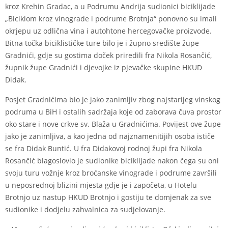
kroz Krehin Gradac, a u Podrumu Andrija sudionici biciklijade
„Biciklom kroz vinograde i podrume Brotnja“ ponovno su imali
okrjepu uz odlična vina i autohtone hercegovačke proizvode.
Bitna točka biciklističke ture bilo je i župno središte župe
Gradnići, gdje su gostima doček priredili fra Nikola Rosančić,
župnik župe Gradnići i djevojke iz pjevačke skupine HKUD
Didak.
Posjet Gradnićima bio je jako zanimljiv zbog najstarijeg vinskog
podruma u BiH i ostalih sadržaja koje od zaborava čuva prostor
oko stare i nove crkve sv. Blaža u Gradnićima. Povijest ove župe
jako je zanimljiva, a kao jedna od najznamenitijih osoba ističe
se fra Didak Buntić. U fra Didakovoj rodnoj župi fra Nikola
Rosančić blagoslovio je sudionike biciklijade nakon čega su oni
svoju turu vožnje kroz broćanske vinograde i podrume završili
u neposrednoj blizini mjesta gdje je i započeta, u Hotelu
Brotnjo uz nastup HKUD Brotnjo i gostiju te domjenak za sve
sudionike i dodjelu zahvalnica za sudjelovanje.