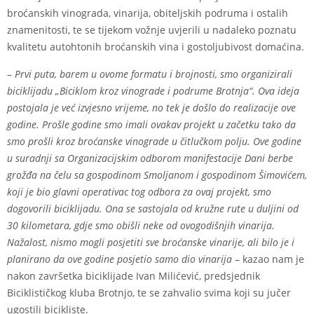
broćanskih vinograda, vinarija, obiteljskih podruma i ostalih
znamenitosti, te se tijekom vožnje uvjerili u nadaleko poznatu
kvalitetu autohtonih broćanskih vina i gostoljubivost domaćina.
–
Prvi puta, barem u ovome formatu i brojnosti, smo organizirali
biciklijadu „Biciklom kroz vinograde i podrume Brotnja“. Ova ideja
postojala je već izvjesno vrijeme, no tek je došlo do realizacije ove
godine. Prošle godine smo imali ovakav projekt u začetku tako da
smo prošli kroz broćanske vinograde u čitlučkom polju. Ove godine
u suradnji sa Organizacijskim odborom manifestacije Dani berbe
grožđa na čelu sa gospodinom Smoljanom i gospodinom Šimovićem,
koji je bio glavni operativac tog odbora za ovaj projekt, smo
dogovorili biciklijadu. Ona se sastojala od kružne rute u duljini od
30 kilometara, gdje smo obišli neke od ovogodišnjih vinarija.
Nažalost, nismo mogli posjetiti sve broćanske vinarije, ali bilo je i
planirano da ove godine posjetio samo dio vinarija
– kazao nam je
nakon završetka biciklijade Ivan Milićević, predsjednik
Biciklističkog kluba Brotnjo, te se zahvalio svima koji su jučer
ugostili bicikliste.