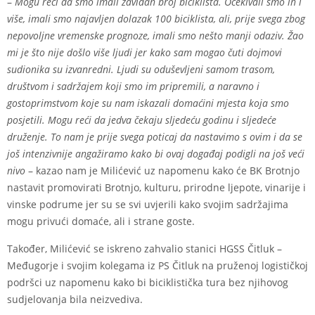
–
Mogu reći da smo imali zavidan broj biciklista. Očekivali smo ih i
više, imali smo najavljen dolazak 100 biciklista, ali, prije svega zbog
nepovoljne vremenske prognoze, imali smo nešto manji odaziv. Žao
mi je što nije došlo više ljudi jer kako sam mogao čuti dojmovi
sudionika su izvanredni. Ljudi su oduševljeni samom trasom,
društvom i sadržajem koji smo im pripremili, a naravno i
gostoprimstvom koje su nam iskazali domaćini mjesta koja smo
posjetili. Mogu reći da jedva čekaju sljedeću godinu i sljedeće
druženje. To nam je prije svega poticaj da nastavimo s ovim i da se
još intenzivnije angažiramo kako bi ovaj događaj podigli na još veći
nivo
– kazao nam je Milićević uz napomenu kako će BK Brotnjo
nastavit promovirati Brotnjo, kulturu, prirodne ljepote, vinarije i
vinske podrume jer su se svi uvjerili kako svojim sadržajima
mogu privući domaće, ali i strane goste.
Također, Milićević se iskreno zahvalio stanici HGSS Čitluk –
Međugorje i svojim kolegama iz PS Čitluk na pruženoj logističkoj
podršci uz napomenu kako bi biciklistička tura bez njihovog
sudjelovanja bila neizvediva.