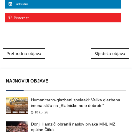
Linkedin
Pinterest
Post navigation
Prethodna objava
Sljedeća objava
NAJNOVIJI OBJAVE
Humanitarno-glazbeni spektakl: Velika glazbena
imena stižu na „Blatničke note dobrote“
10 kol 26
Donji Hamzići obranili naslov prvaka MNL MZ
općine Čitluk