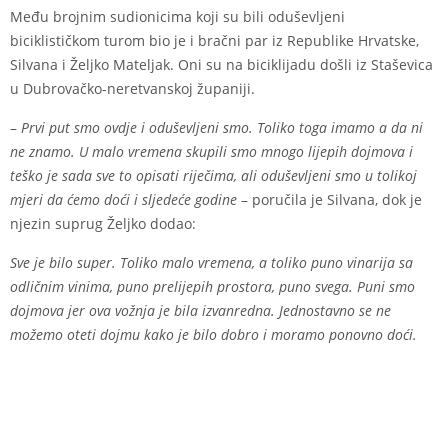
Među brojnim sudionicima koji su bili oduševljeni
biciklističkom turom bio je i bračni par iz Republike Hrvatske,
Silvana i Željko Mateljak. Oni su na biciklijadu došli iz Staševica
u Dubrovačko-neretvanskoj županiji.
–
Prvi put smo ovdje i oduševljeni smo. Toliko toga imamo a da ni
ne znamo. U malo vremena skupili smo mnogo lijepih dojmova i
teško je sada sve to opisati riječima, ali oduševljeni smo u tolikoj
mjeri da ćemo doći i sljedeće godine
– poručila je Silvana, dok je
njezin suprug Željko dodao:
Sve je bilo super. Toliko malo vremena, a toliko puno vinarija sa
odličnim vinima, puno prelijepih prostora, puno svega. Puni smo
dojmova jer ova vožnja je bila izvanredna. Jednostavno se ne
možemo oteti dojmu kako je bilo dobro i moramo ponovno doći.