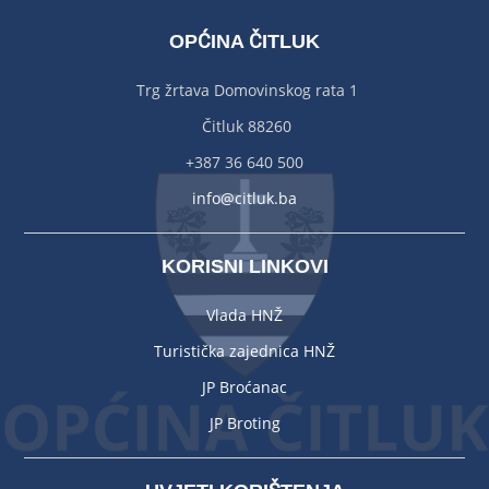
OPĆINA ČITLUK
Trg žrtava Domovinskog rata 1
Čitluk 88260
+387 36 640 500
info@citluk.ba
KORISNI LINKOVI
Vlada HNŽ
Turistička zajednica HNŽ
JP Broćanac
JP Broting