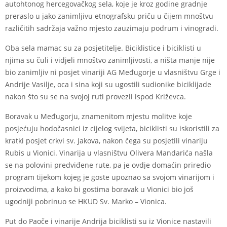
autohtonog hercegovačkog sela, koje je kroz godine gradnje
preraslo u jako zanimljivu etnografsku priču u čijem mnoštvu
različitih sadržaja važno mjesto zauzimaju podrum i vinogradi.
Oba sela mamac su za posjetitelje. Biciklistice i biciklisti u
njima su čuli i vidjeli mnoštvo zanimljivosti, a ništa manje nije
bio zanimljiv ni posjet vinariji AG Međugorje u vlasništvu Grge i
Andrije Vasilje, oca i sina koji su ugostili sudionike biciklijade
nakon što su se na svojoj ruti provezli ispod Križevca.
Boravak u Međugorju, znamenitom mjestu molitve koje
posjećuju hodočasnici iz cijelog svijeta, biciklisti su iskoristili za
kratki posjet crkvi sv. Jakova, nakon čega su posjetili vinariju
Rubis u Vionici. Vinarija u vlasništvu Olivera Mandarića našla
se na polovini predviđene rute, pa je ovdje domaćin priredio
program tijekom kojeg je goste upoznao sa svojom vinarijom i
proizvodima, a kako bi gostima boravak u Vionici bio još
ugodniji pobrinuo se HKUD Sv. Marko – Vionica.
Put do Paoče i vinarije Andrija biciklisti su iz Vionice nastavili