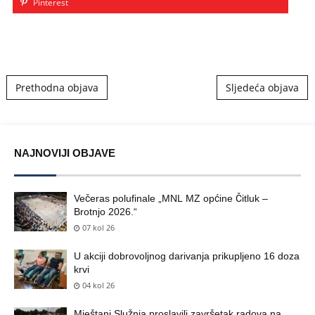
Pinterest
Post navigation
Prethodna objava
Sljedeća objava
NAJNOVIJI OBJAVE
Večeras polufinale „MNL MZ općine Čitluk –
Brotnjo 2026.“
07 kol 26
U akciji dobrovoljnog darivanja prikupljeno 16 doza
krvi
04 kol 26
Mještani Služnja proslavili završetak radova na