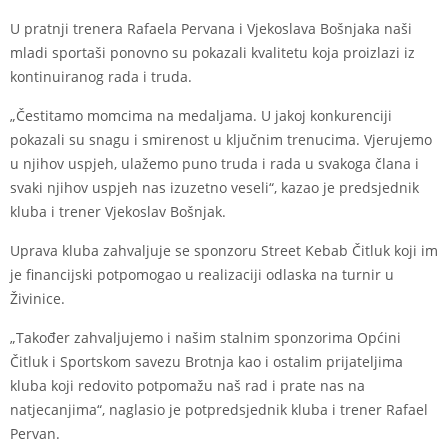
U pratnji trenera Rafaela Pervana i Vjekoslava Bošnjaka naši
mladi sportaši ponovno su pokazali kvalitetu koja proizlazi iz
kontinuiranog rada i truda.
„Čestitamo momcima na medaljama. U jakoj konkurenciji
pokazali su snagu i smirenost u ključnim trenucima. Vjerujemo
u njihov uspjeh, ulažemo puno truda i rada u svakoga člana i
svaki njihov uspjeh nas izuzetno veseli“, kazao je predsjednik
kluba i trener Vjekoslav Bošnjak.
Uprava kluba zahvaljuje se sponzoru Street Kebab Čitluk koji im
je financijski potpomogao u realizaciji odlaska na turnir u
Živinice.
„Također zahvaljujemo i našim stalnim sponzorima Općini
Čitluk i Sportskom savezu Brotnja kao i ostalim prijateljima
kluba koji redovito potpomažu naš rad i prate nas na
natjecanjima“, naglasio je potpredsjednik kluba i trener Rafael
Pervan.