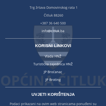
Trg žrtava Domovinskog rata 1
Čitluk 88260
+387 36 640 500
info@citluk.ba
KORISNI LINKOVI
Vlada HNŽ
Turistička zajednica HNŽ
JP Broćanac
JP Broting
UVJETI KORIŠTENJA
Podaci prikazani na ovim web stranicama ponuđeni su