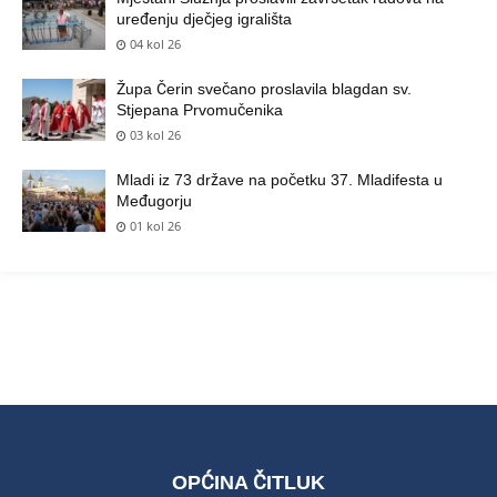
uređenju dječjeg igrališta
04 kol 26
Župa Čerin svečano proslavila blagdan sv.
Stjepana Prvomučenika
03 kol 26
Mladi iz 73 države na početku 37. Mladifesta u
Međugorju
01 kol 26
OPĆINA ČITLUK