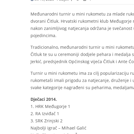
Međunarodni turnir u mini rukometu za mlade rukom
dvorani Čitluk. Hrvatski rukometni klub Međugorje na
nakon zanimljivog natjecanja održana je svečanost 
pojedincima.
Tradicionalno, međunarodni turnir u mini rukometu
Čitluk te su u ceremoniji dodjele pehara i medalja s
Jerkić, predsjednik Općinskog vijeća Čitluk i Ante Ćor
Turnir u mini rukometu ima za cilj popularizaciju
rukometaši imali prigodu za natjecanje, druženje i 
svake kategorije nagrađeni su peharima, medaljama
Dječaci 2014.
1. HRK Međugorje 1
2. RA Izviđač 1
3. SRK Zrinjski 2
Najbolji igrač – Mihael Galić