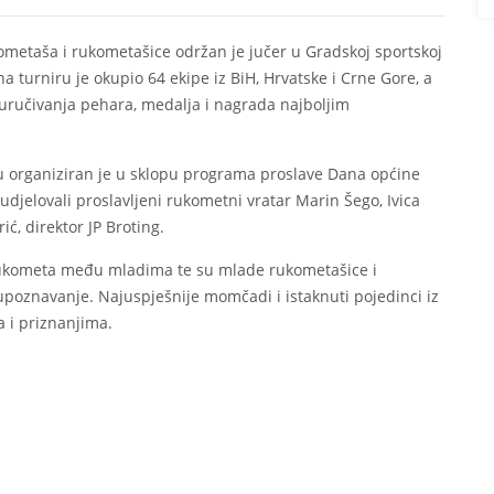
etaša i rukometašice održan je jučer u Gradskoj sportskoj
 turniru je okupio 64 ekipe iz BiH, Hrvatske i Crne Gore, a
uručivanja pehara, medalja i nagrada najboljim
 organiziran je u sklopu programa proslave Dana općine
udjelovali proslavljeni rukometni vratar Marin Šego, Ivica
ić, direktor JP Broting.
 rukometa među mladima te su mlade rukometašice i
upoznavanje. Najuspješnije momčadi i istaknuti pojedinci iz
 i priznanjima.