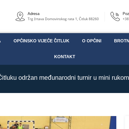
Adresa
Poz
Trg žrtava Domovinskog rata 1, Čitluk 88260
+38
A
OPĆINSKO VIJEĆE ČITLUK
O OPĆINI
BROT
KONTAKT
Čitluku održan međunarodni turnir u mini rukom