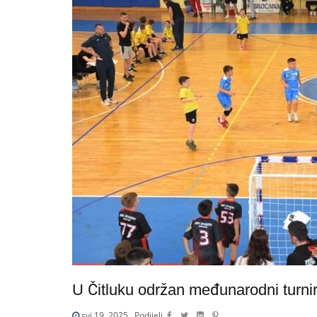
U Čitluku održan međunarodni turni
svi 19, 2025
Podijeli