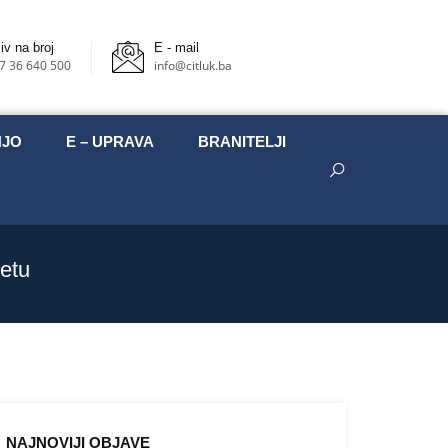
iv na broj
E - mail
7 36 640 500
info@citluk.ba
NJO
E – UPRAVA
BRANITELJI
etu
NAJNOVIJI OBJAVE