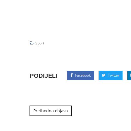
Sport
PODIJELI
Facebook
Twitter
Post navigation
Prethodna objava