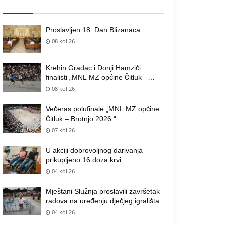
Proslavljen 18. Dan Blizanaca
08 kol 26
Krehin Gradac i Donji Hamzići
finalisti „MNL MZ općine Čitluk –
Brotnjo 2026.“
08 kol 26
Večeras polufinale „MNL MZ općine
Čitluk – Brotnjo 2026.“
07 kol 26
U akciji dobrovoljnog darivanja
prikupljeno 16 doza krvi
04 kol 26
Mještani Služnja proslavili završetak
radova na uređenju dječjeg igrališta
04 kol 26