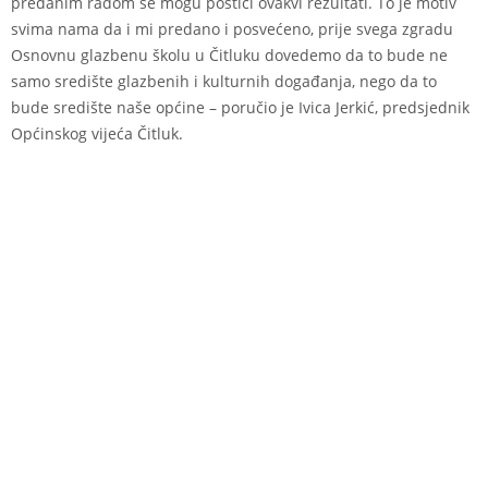
predanim radom se mogu postići ovakvi rezultati. To je motiv
svima nama da i mi predano i posvećeno, prije svega zgradu
Osnovnu glazbenu školu u Čitluku dovedemo da to bude ne
samo središte glazbenih i kulturnih događanja, nego da to
bude središte naše općine – poručio je Ivica Jerkić, predsjednik
Općinskog vijeća Čitluk.