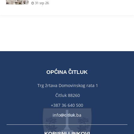
31 srp 26
OPĆINA ČITLUK
Trg žrtava Domovinskog rata 1
Čitluk 88260
+387 36 640 500
info@citluk.ba
KORISNI LINKOVI