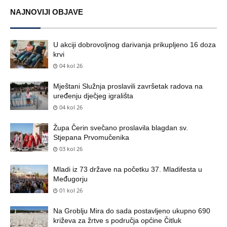
NAJNOVIJI OBJAVE
U akciji dobrovoljnog darivanja prikupljeno 16 doza
krvi
04 kol 26
Mještani Služnja proslavili završetak radova na
uređenju dječjeg igrališta
04 kol 26
Župa Čerin svečano proslavila blagdan sv.
Stjepana Prvomučenika
03 kol 26
Mladi iz 73 države na početku 37. Mladifesta u
Međugorju
01 kol 26
Na Groblju Mira do sada postavljeno ukupno 690
križeva za žrtve s područja općine Čitluk