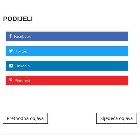
PODIJELI
Facebook
Twitter
Linkedin
Pinterest
Post navigation
Prethodna objava
Sljedeća objava