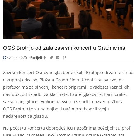
OGŠ Brotnjo održala završni koncert u Gradnićima
svi 20, 2025
Podijeli
Završni koncert Osnovne glazbene škole Brotnjo održan je sinoć
u župnoj crkvi sv. Blaža u Gradnićima. Učenici su sa svojim
profesorima za sinoćnji koncert pripremili dvadeset raznolikih
nastupa, od skladbi za klarinete, flaute, glasovire, harmonike,
saksofone, gitare i violine pa sve do skladbi u izvedbi Zbora
OGŠ Brotnjo te su na najbolji način predstavili svoju
nadarenost za glazbu.
Na početku koncerta dobrodošlicu nazočnima poželjeli su prof.
Jure Sušac, ravnatelj OGŠ Brotnjo i župnik župe Gradnići fra