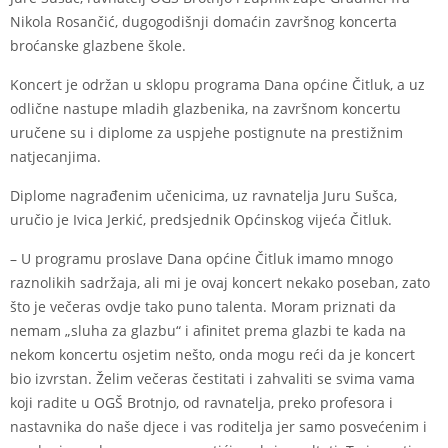
Nikola Rosančić, dugogodišnji domaćin završnog koncerta
broćanske glazbene škole.
Koncert je održan u sklopu programa Dana općine Čitluk, a uz
odlične nastupe mladih glazbenika, na završnom koncertu
uručene su i diplome za uspjehe postignute na prestižnim
natjecanjima.
Diplome nagrađenim učenicima, uz ravnatelja Juru Sušca,
uručio je Ivica Jerkić, predsjednik Općinskog vijeća Čitluk.
– U programu proslave Dana općine Čitluk imamo mnogo
raznolikih sadržaja, ali mi je ovaj koncert nekako poseban, zato
što je večeras ovdje tako puno talenta. Moram priznati da
nemam „sluha za glazbu“ i afinitet prema glazbi te kada na
nekom koncertu osjetim nešto, onda mogu reći da je koncert
bio izvrstan. Želim večeras čestitati i zahvaliti se svima vama
koji radite u OGŠ Brotnjo, od ravnatelja, preko profesora i
nastavnika do naše djece i vas roditelja jer samo posvećenim i