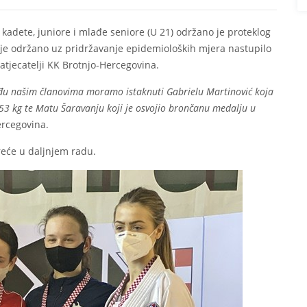
kadete, juniore i mlađe seniore (U 21) održano je proteklog
je održano uz pridržavanje epidemioloških mjera nastupilo
natjecatelji KK Brotnjo-Hercegovina.
među našim članovima moramo istaknuti Gabrielu Martinović koja
 -53 kg te Matu Šaravanju koji je osvojio brončanu medalju u
ercegovina.
reće u daljnjem radu.