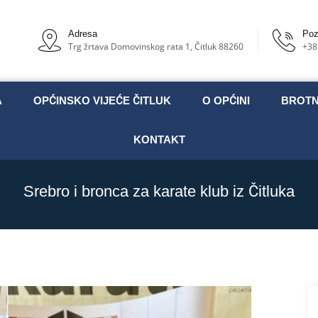
Adresa
Poz
Trg žrtava Domovinskog rata 1, Čitluk 88260
+38
A
OPĆINSKO VIJEĆE ČITLUK
O OPĆINI
BROT
KONTAKT
Srebro i bronca za karate klub iz Čitluka