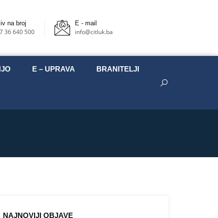
iv na broj
E - mail
7 36 640 500
info@citluk.ba
NJO
E – UPRAVA
BRANITELJI
NAJNOVIJI OBJAVE