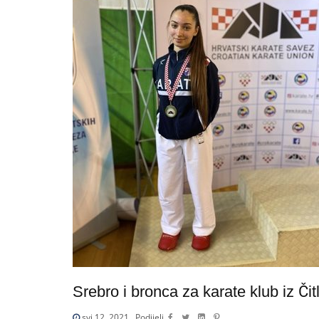
Srebro i bronca za karate klub iz Čit
svi 12, 2021
Podijeli