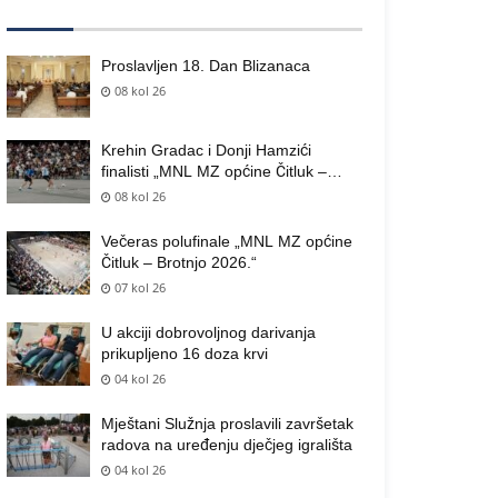
Proslavljen 18. Dan Blizanaca
08 kol 26
Krehin Gradac i Donji Hamzići
finalisti „MNL MZ općine Čitluk –
Brotnjo 2026.“
08 kol 26
Večeras polufinale „MNL MZ općine
Čitluk – Brotnjo 2026.“
07 kol 26
U akciji dobrovoljnog darivanja
prikupljeno 16 doza krvi
04 kol 26
Mještani Služnja proslavili završetak
radova na uređenju dječjeg igrališta
04 kol 26