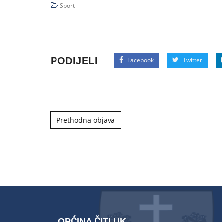
Sport
PODIJELI
Facebook
Twitter
Post navigation
Prethodna objava
OPĆINA ČITLUK