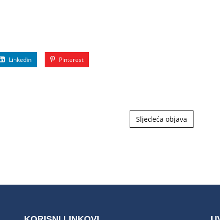
Linkedin
Pinterest
Sljedeća objava
KORISNI LINKOVI
U