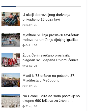
U akciji dobrovoljnog darivanja
prikupljeno 16 doza krvi
04 kol 26
Mještani Služnja proslavili završetak
radova na uređenju dječjeg igrališta
04 kol 26
Župa Čerin svečano proslavila
blagdan sv. Stjepana Prvomučenika
03 kol 26
Mladi iz 73 države na početku 37.
Mladifesta u Međugorju
01 kol 26
Na Groblju Mira do sada postavljeno
ukupno 690 križeva za žrtve s
područja općine Čitluk
31 srp 26