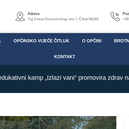
Adresa
Poz
Trg žrtava Domovinskog rata 1, Čitluk 88260
+38
A
OPĆINSKO VIJEĆE ČITLUK
O OPĆINI
BROT
KONTAKT
dukativni kamp „Izlazi vani“ promovira zdrav n