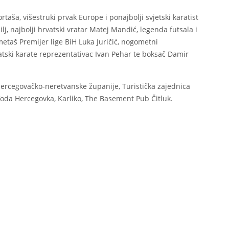
rtaša, višestruki prvak Europe i ponajbolji svjetski karatist
lj, najbolji hrvatski vratar Matej Mandić, legenda futsala i
metaš Premijer lige BiH Luka Juričić, nogometni
vatski karate reprezentativac Ivan Pehar te boksač Damir
 Hercegovačko-neretvanske županije, Turistička zajednica
oda Hercegovka, Karliko, The Basement Pub Čitluk.