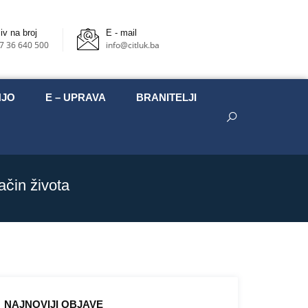
iv na broj
E - mail
7 36 640 500
info@citluk.ba
NJO
E – UPRAVA
BRANITELJI
ačin života
NAJNOVIJI OBJAVE