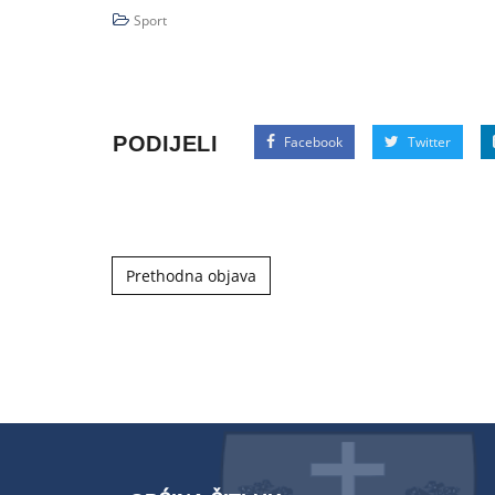
Sport
PODIJELI
Facebook
Twitter
Post navigation
Prethodna objava