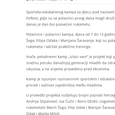
Sportsko-edukativnog kampa za djecu pod nazivom „I
Fo’Rest, gdje su se polaznici prvog dana mogli dru
danas je dan bio posvećen rukometu.
Polaznice i polaznici kampa, djeca od 7 do 13 godina
Šege, Filipa Odaka i Marijana Šaravanje, koji su p
rukometa i održali praktične treninge.
Inače, petodnevni kamp „Izlazi vani“ je projekt koji 
snažnu poruku današnjoj generaciji mladih da zdrav
iskustva, a ne vrijeme provedeno pred ekranima.
Kamp je ispunjen raznovrsnim sportskim i edukativ
prirodi i važnost zajedništva među mladima.
U provedbi projekta sudjeluju brojni poznati herceg
Andrija Stipanović, Iva Ćužić i Boris Džidić, nogomet
rukometaši Marin Šego, Filip Odak i Marijan Šaravanj
Odak i Marko Miloš.