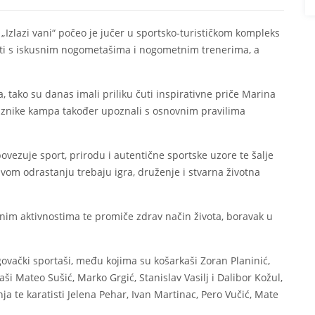
zlazi vani“ počeo je jučer u sportsko-turističkom kompleks
žiti s iskusnim nogometašima i nogometnim trenerima, a
, tako su danas imali priliku čuti inspirativne priče Marina
olaznike kampa također upoznali s osnovnim pravilima
povezuje sport, prirodu i autentične sportske uzore te šalje
om odrastanju trebaju igra, druženje i stvarna životna
nim aktivnostima te promiče zdrav način života, boravak u
ovački sportaši, među kojima su košarkaši Zoran Planinić,
aši Mateo Sušić, Marko Grgić, Stanislav Vasilj i Dalibor Kožul,
a te karatisti Jelena Pehar, Ivan Martinac, Pero Vučić, Mate