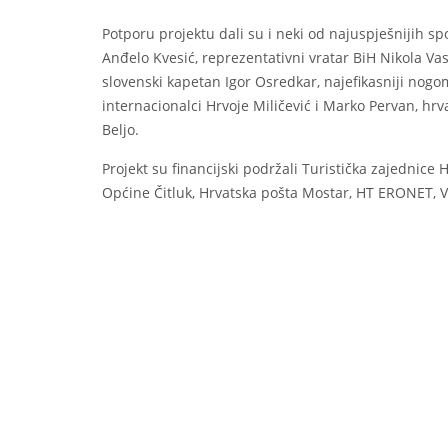
Potporu projektu dali su i neki od najuspješnijih spo
Anđelo Kvesić, reprezentativni vratar BiH Nikola Vasi
slovenski kapetan Igor Osredkar, najefikasniji nogo
internacionalci Hrvoje Miličević i Marko Pervan, hr
Beljo.
Projekt su financijski podržali Turistička zajednice
Općine Čitluk, Hrvatska pošta Mostar, HT ERONET, V