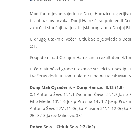
Momčad mjesne zajednice Donji Hamziću uvjerljivo 
brani naslov prvaka. Donji Hamzići su pobijedili Don
započeli sinoćnji natjecateljski program u Donjoj Bla
U drugoj utakmici večeri Čitluk Selo je svladalo Dob
5:1.
Pobjedom nad Gornjim Hamzićima rezultatom 4:1 na
U četri sinoć odigrane utakmice strijelci su postigli
i večeras dođu u Donju Blatnicu na nastavak MNL MZ
Donji Mali Ograđenik – Donji Hamzići 3:13 (1:8)
0:1 Antonio Ševo 1′, 1:1 Zvonimir Ćavar 5′, 1:2 Josip P
Filip Medić 13′, 1:6 Josip Prusina 14′, 1:7 Josip Prusi
Antonio Ševo 27′,1:11 Gojko Prusina 31′, 1:12 Gojko 
25′, 3:13 Jakov Miličević 38′.
Dobro Selo – Čitluk Selo 2:7 (0:2)