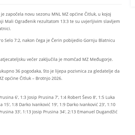
je započela novu sezonu MNL MZ općine Čitluk, u kojoj
ji Mali Ograđenik rezultatom 13:3 te su uvjerljivim slavljem
tnici.
ro Selo 7:2, nakon čega je Čerin pobijedio Gornju Blatnicu
tjecateljsku večer zaključila je momčad MZ Međugorje.
 ukupno 36 pogodaka, što je lijepa pozivnica za gledatelje da
 općine Čitluk – Brotnjo 2026.
rusina 6′, 1:3 Josip Prusina 7′, 1:4 Robert Ševo 8′, 1:5 Luka
na 15′, 1:8 Darko Ivanković 19′, 1:9 Darko Ivanković 23′, 1:10
Prusina 33′, 1:13 Josip Prusina 34′, 2:13 Emanuel Dugandžić