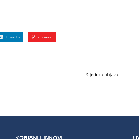
Linkedin
Pinterest
Sljedeća objava
KORISNI LINKOVI
U