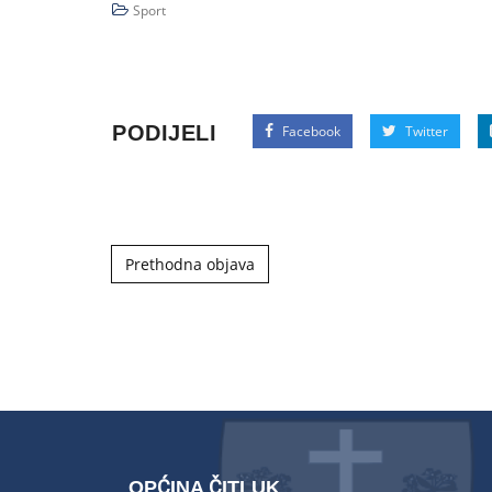
Sport
PODIJELI
Facebook
Twitter
Post navigation
Prethodna objava
OPĆINA ČITLUK