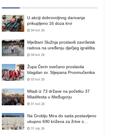
U akciji dobrovoljnog darivanja
prikupljeno 16 doza krvi
04 kol 26
Mještani Služnja proslavili završetak
radova na uređenju dječjeg igrališta
04 kol 26
Župa Čerin svečano proslavila
blagdan sv. Stjepana Prvomučenika
03 kol 26
Mladi iz 73 države na početku 37.
Mladifesta u Međugorju
01 kol 26
Na Groblju Mira do sada postavljeno
ukupno 690 križeva za žrtve s
područja općine Čitluk
31 srp 26