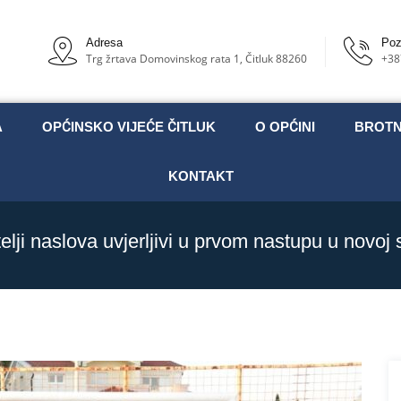
Adresa
Poz
Trg žrtava Domovinskog rata 1, Čitluk 88260
+38
A
OPĆINSKO VIJEĆE ČITLUK
O OPĆINI
BROT
KONTAKT
elji naslova uvjerljivi u prvom nastupu u novoj