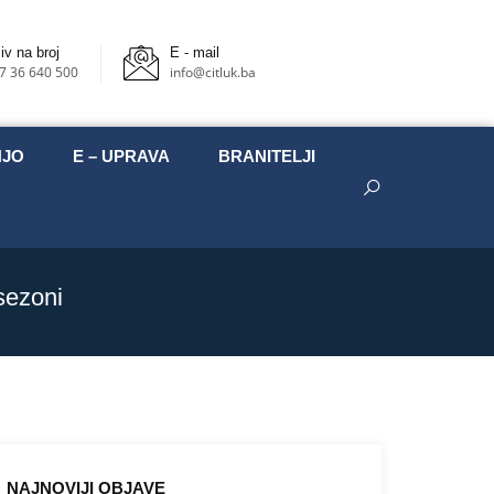
iv na broj
E - mail
7 36 640 500
info@citluk.ba
NJO
E – UPRAVA
BRANITELJI
 sezoni
NAJNOVIJI OBJAVE