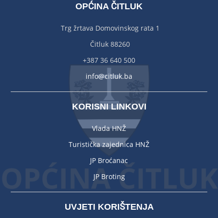
OPĆINA ČITLUK
Trg žrtava Domovinskog rata 1
Čitluk 88260
+387 36 640 500
info@citluk.ba
KORISNI LINKOVI
Vlada HNŽ
Turistička zajednica HNŽ
JP Broćanac
JP Broting
UVJETI KORIŠTENJA