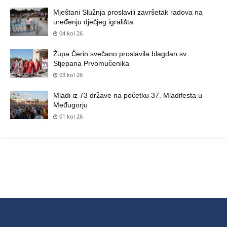
Mještani Služnja proslavili završetak radova na
uređenju dječjeg igrališta
04 kol 26
Župa Čerin svečano proslavila blagdan sv.
Stjepana Prvomučenika
03 kol 26
Mladi iz 73 države na početku 37. Mladifesta u
Međugorju
01 kol 26