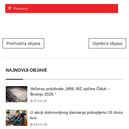
Pinterest
Post navigation
Prethodna objava
Sljedeća objava
NAJNOVIJI OBJAVE
Večeras polufinale „MNL MZ općine Čitluk –
Brotnjo 2026.“
07 kol 26
U akciji dobrovoljnog darivanja prikupljeno 16 doza
krvi
04 kol 26