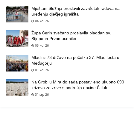
Mještani Služnja proslavili završetak radova na
uređenju dječjeg igrališta
04 kol 26
Župa Čerin svečano proslavila blagdan sv.
Stjepana Prvomučenika
03 kol 26
Mladi iz 73 države na početku 37. Mladifesta u
Međugorju
01 kol 26
Na Groblju Mira do sada postavljeno ukupno 690
križeva za žrtve s područja općine Čitluk
31 srp 26