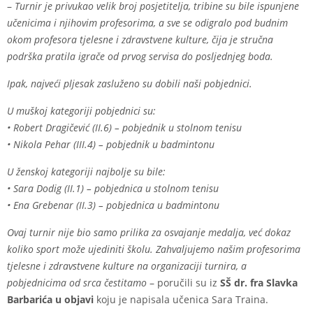
–
Turnir je privukao velik broj posjetitelja, tribine su bile ispunjene
učenicima i njihovim profesorima, a sve se odigralo pod budnim
okom profesora tjelesne i zdravstvene kulture, čija je stručna
podrška pratila igrače od prvog servisa do posljednjeg boda.
Ipak, najveći pljesak zasluženo su dobili naši pobjednici.
U muškoj kategoriji pobjednici su:
• Robert Dragičević (II.6) – pobjednik u stolnom tenisu
• Nikola Pehar (III.4) – pobjednik u badmintonu
U ženskoj kategoriji najbolje su bile:
• Sara Dodig (II.1) – pobjednica u stolnom tenisu
• Ena Grebenar (II.3) – pobjednica u badmintonu
Ovaj turnir nije bio samo prilika za osvajanje medalja, već dokaz
koliko sport može ujediniti školu. Zahvaljujemo našim profesorima
tjelesne i zdravstvene kulture na organizaciji turnira, a
pobjednicima od srca čestitamo
– poručili su iz
SŠ dr. fra Slavka
Barbarića u objavi
koju je napisala učenica Sara Traina.