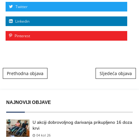
Twitter
Linkedin
Pinterest
Post navigation
Prethodna objava
Sljedeća objava
NAJNOVIJI OBJAVE
U akciji dobrovoljnog darivanja prikupljeno 16 doza
krvi
04 kol 26