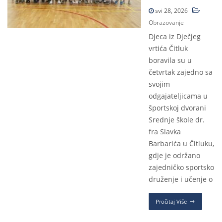
svi 28, 2026
Obrazovanje
Djeca iz Dječjeg
vrtića Čitluk
boravila su u
četvrtak zajedno sa
svojim
odgajateljicama u
športskoj dvorani
Srednje škole dr.
fra Slavka
Barbarića u Čitluku,
gdje je održano
zajedničko sportsko
druženje i učenje o
Pročitaj Više