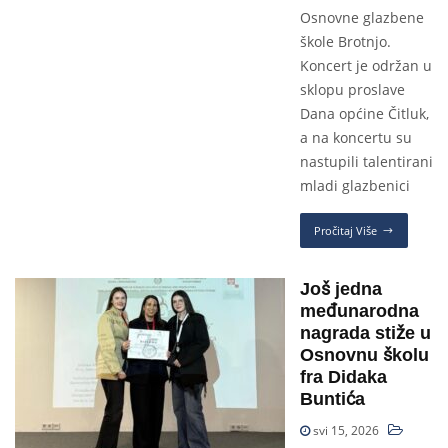
Osnovne glazbene
škole Brotnjo.
Koncert je održan u
sklopu proslave
Dana općine Čitluk,
a na koncertu su
nastupili talentirani
mladi glazbenici
Pročitaj Više
Još jedna
međunarodna
nagrada stiže u
Osnovnu školu
fra Didaka
Buntića
svi 15, 2026