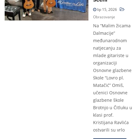
lip 15, 2026
Obrazovanje
Na “Malim žicama
Dalmacije”
međunarodnom
natjecanju za
mlade gitariste u
organizaciji
Osnovne glazbene
škole “Lovro pl.
Matačić” Omiš,
učenici Osnovne
glazbene škole
Brotnjo u Čitluku u
klasi prof.
Kristijana Ravlića
ostvarili su vrlo