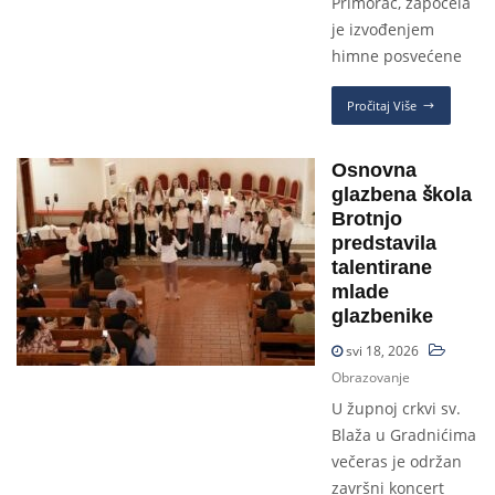
Primorac, započela
je izvođenjem
himne posvećene
Pročitaj Više
Osnovna
glazbena škola
Brotnjo
predstavila
talentirane
mlade
glazbenike
svi 18, 2026
Obrazovanje
U župnoj crkvi sv.
Blaža u Gradnićima
večeras je održan
završni koncert