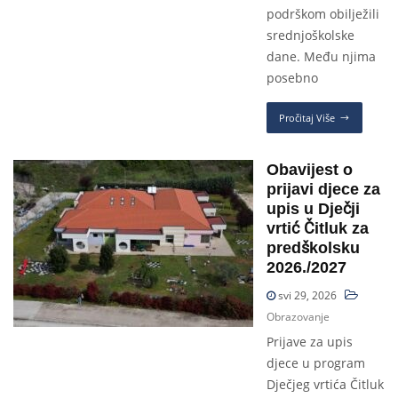
podrškom obilježili
srednjoškolske
dane. Među njima
posebno
Pročitaj Više
Obavijest o
prijavi djece za
upis u Dječji
vrtić Čitluk za
predškolsku
2026./2027
svi 29, 2026
Obrazovanje
Prijave za upis
djece u program
Dječjeg vrtića Čitluk