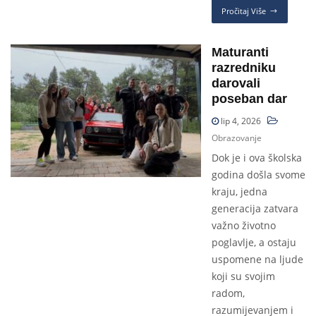
Pročitaj Više
Maturanti
razredniku
darovali
poseban dar
lip 4, 2026
Obrazovanje
Dok je i ova školska
godina došla svome
kraju, jedna
generacija zatvara
važno životno
poglavlje, a ostaju
uspomene na ljude
koji su svojim
radom,
razumijevanjem i