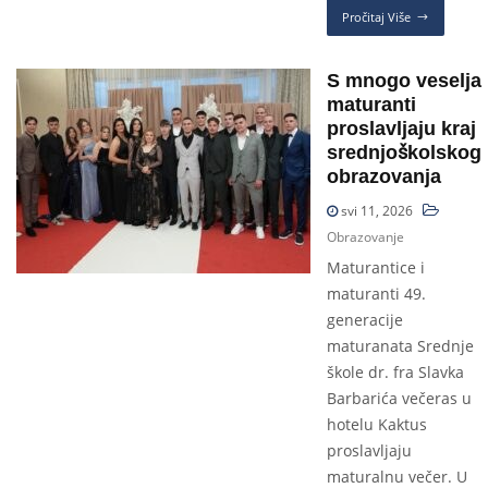
Pročitaj Više
S mnogo veselja
maturanti
proslavljaju kraj
srednjoškolskog
obrazovanja
svi 11, 2026
Obrazovanje
Maturantice i
maturanti 49.
generacije
maturanata Srednje
škole dr. fra Slavka
Barbarića večeras u
hotelu Kaktus
proslavljaju
maturalnu večer. U