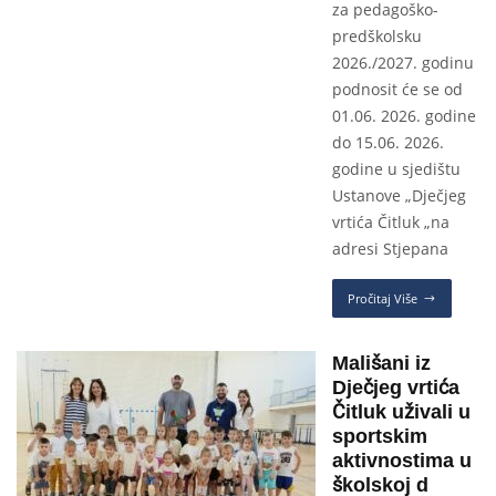
za pedagoško-
predškolsku
2026./2027. godinu
podnosit će se od
01.06. 2026. godine
do 15.06. 2026.
godine u sjedištu
Ustanove „Dječjeg
vrtića Čitluk „na
adresi Stjepana
Pročitaj Više
Mališani iz
Dječjeg vrtića
Čitluk uživali u
sportskim
aktivnostima u
školskoj d