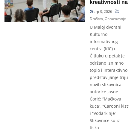
kreativnosti na
srp 3, 2026
Društvo
,
Obrazovanje
U Maloj dvorani
Kulturno-
informativnog
centra (KIC) u
Čitluku u petak je
održano iznimno
toplo i interaktivno
predstavljanje triju
novih slikovnica
autorice Jasne
Ćorić: “Mačkova
kuća”, “Čarobni kist”
i “Vodarkinje”.
Slikovnice su iz
tiska