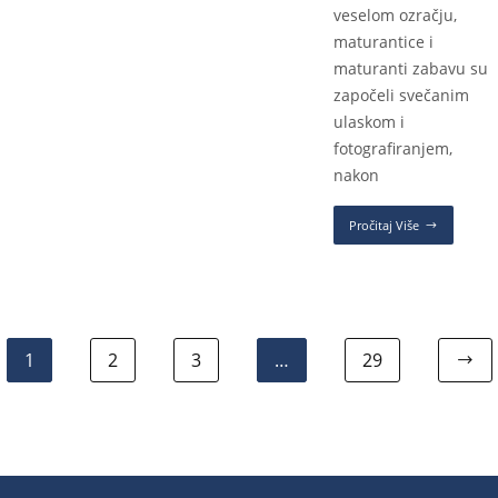
veselom ozračju,
maturantice i
maturanti zabavu su
započeli svečanim
ulaskom i
fotografiranjem,
nakon
Pročitaj Više
1
2
3
…
29