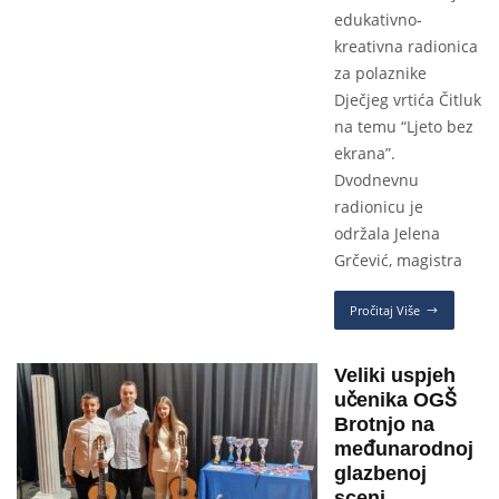
edukativno-
kreativna radionica
za polaznike
Dječjeg vrtića Čitluk
na temu “Ljeto bez
ekrana”.
Dvodnevnu
radionicu je
održala Jelena
Grčević, magistra
Pročitaj Više
Veliki uspjeh
učenika OGŠ
Brotnjo na
međunarodnoj
glazbenoj
sceni