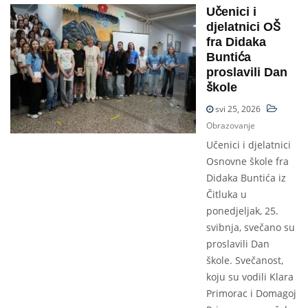
Učenici i
djelatnici OŠ
fra Didaka
Buntića
proslavili Dan
škole
svi 25, 2026
Obrazovanje
Učenici i djelatnici
Osnovne škole fra
Didaka Buntića iz
Čitluka u
ponedjeljak, 25.
svibnja, svečano su
proslavili Dan
škole. Svečanost,
koju su vodili Klara
Primorac i Domagoj