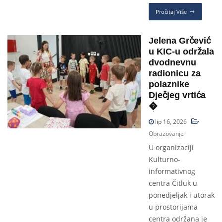
Pročitaj Više
Jelena Grčević
u KIC-u održala
dvodnevnu
radionicu za
polaznike
Dječjeg vrtića
�
lip 16, 2026
Obrazovanje
U organizaciji
Kulturno-
informativnog
centra Čitluk u
ponedjeljak i utorak
u prostorijama
centra održana je