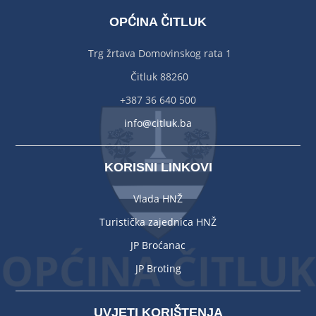
OPĆINA ČITLUK
Trg žrtava Domovinskog rata 1
Čitluk 88260
+387 36 640 500
info@citluk.ba
KORISNI LINKOVI
Vlada HNŽ
Turistička zajednica HNŽ
JP Broćanac
JP Broting
UVJETI KORIŠTENJA