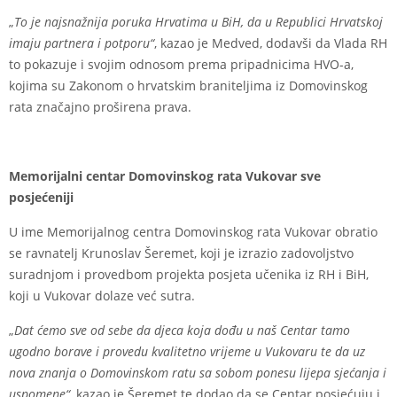
„
To je najsnažnija poruka Hrvatima u BiH, da u Republici Hrvatskoj
imaju partnera i potporu“
, kazao je Medved, dodavši da Vlada RH
to pokazuje i svojim odnosom prema pripadnicima HVO-a,
kojima su Zakonom o hrvatskim braniteljima iz Domovinskog
rata značajno proširena prava.
Memorijalni centar Domovinskog rata Vukovar sve
posjećeniji
U ime Memorijalnog centra Domovinskog rata Vukovar obratio
se ravnatelj Krunoslav Šeremet, koji je izrazio zadovoljstvo
suradnjom i provedbom projekta posjeta učenika iz RH i BiH,
koji u Vukovar dolaze već sutra.
„
Dat ćemo sve od sebe da djeca koja dođu u naš Centar tamo
ugodno borave i provedu kvalitetno vrijeme u Vukovaru te da uz
nova znanja o Domovinskom ratu sa sobom ponesu lijepa sjećanja i
uspomene“
, kazao je Šeremet te dodao da se Centar posjećuju i