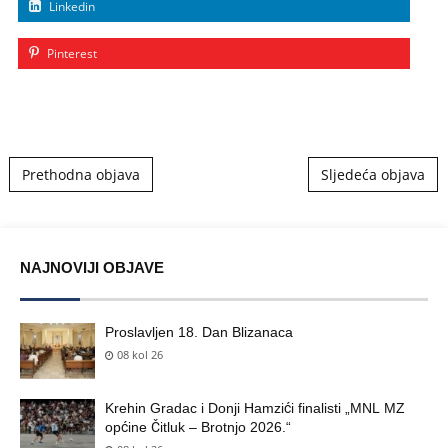
Linkedin
Pinterest
Post navigation
Prethodna objava
Sljedeća objava
NAJNOVIJI OBJAVE
Proslavljen 18. Dan Blizanaca
08 kol 26
Krehin Gradac i Donji Hamzići finalisti „MNL MZ
općine Čitluk – Brotnjo 2026.“