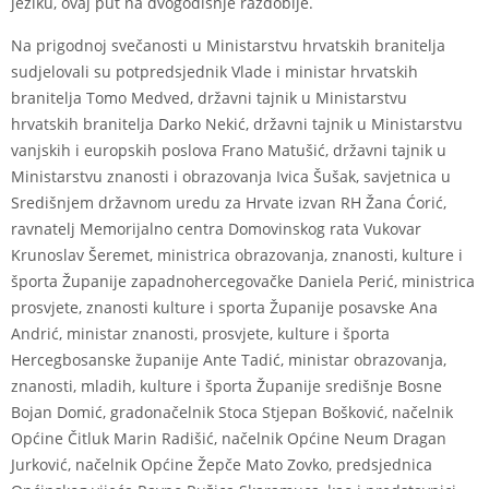
jeziku, ovaj put na dvogodišnje razdoblje.
Na prigodnoj svečanosti u Ministarstvu hrvatskih branitelja
sudjelovali su potpredsjednik Vlade i ministar hrvatskih
branitelja Tomo Medved, državni tajnik u Ministarstvu
hrvatskih branitelja Darko Nekić, državni tajnik u Ministarstvu
vanjskih i europskih poslova Frano Matušić, državni tajnik u
Ministarstvu znanosti i obrazovanja Ivica Šušak, savjetnica u
Središnjem državnom uredu za Hrvate izvan RH Žana Ćorić,
ravnatelj Memorijalno centra Domovinskog rata Vukovar
Krunoslav Šeremet, ministrica obrazovanja, znanosti, kulture i
športa Županije zapadnohercegovačke Daniela Perić, ministrica
prosvjete, znanosti kulture i sporta Županije posavske Ana
Andrić, ministar znanosti, prosvjete, kulture i športa
Hercegbosanske županije Ante Tadić, ministar obrazovanja,
znanosti, mladih, kulture i športa Županije središnje Bosne
Bojan Domić, gradonačelnik Stoca Stjepan Bošković, načelnik
Općine Čitluk Marin Radišić, načelnik Općine Neum Dragan
Jurković, načelnik Općine Žepče Mato Zovko, predsjednica