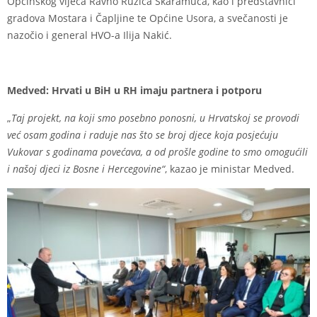
Općinskog vijeća Ravno Ružica Skaramuca, kao i predstavnici
gradova Mostara i Čapljine te Općine Usora, a svečanosti je
nazočio i general HVO-a Ilija Nakić.
Medved: Hrvati u BiH u RH imaju partnera i potporu
„
Taj projekt, na koji smo posebno ponosni, u Hrvatskoj se provodi
već osam godina i raduje nas što se broj djece koja posjećuju
Vukovar s godinama povećava, a od prošle godine to smo omogućili
i našoj djeci iz Bosne i Hercegovine“
, kazao je ministar Medved.