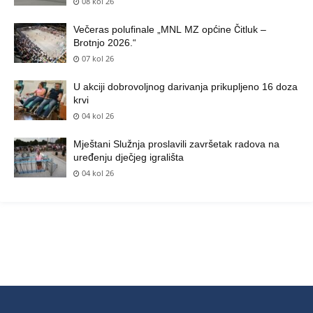
08 kol 26
Večeras polufinale „MNL MZ općine Čitluk –
Brotnjo 2026.“
07 kol 26
U akciji dobrovoljnog darivanja prikupljeno 16 doza
krvi
04 kol 26
Mještani Služnja proslavili završetak radova na
uređenju dječjeg igrališta
04 kol 26