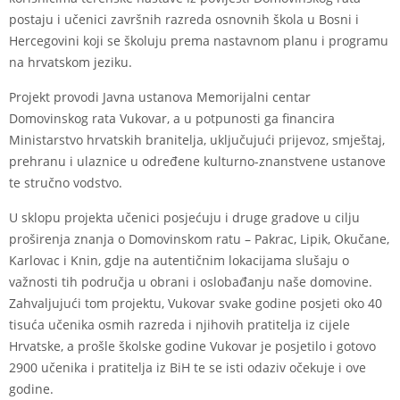
postaju i učenici završnih razreda osnovnih škola u Bosni i
Hercegovini koji se školuju prema nastavnom planu i programu
na hrvatskom jeziku.
Projekt provodi Javna ustanova Memorijalni centar
Domovinskog rata Vukovar, a u potpunosti ga financira
Ministarstvo hrvatskih branitelja, uključujući prijevoz, smještaj,
prehranu i ulaznice u određene kulturno-znanstvene ustanove
te stručno vodstvo.
U sklopu projekta učenici posjećuju i druge gradove u cilju
proširenja znanja o Domovinskom ratu – Pakrac, Lipik, Okučane,
Karlovac i Knin, gdje na autentičnim lokacijama slušaju o
važnosti tih područja u obrani i oslobađanju naše domovine.
Zahvaljujući tom projektu, Vukovar svake godine posjeti oko 40
tisuća učenika osmih razreda i njihovih pratitelja iz cijele
Hrvatske, a prošle školske godine Vukovar je posjetilo i gotovo
2900 učenika i pratitelja iz BiH te se isti odaziv očekuje i ove
godine.