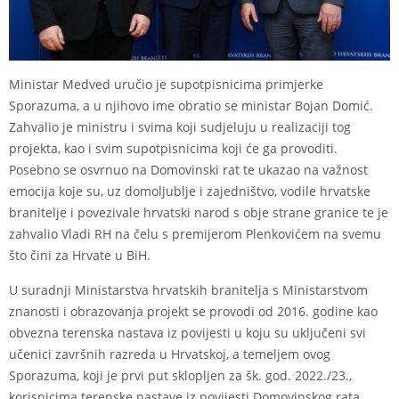
Ministar Medved uručio je supotpisnicima primjerke
Sporazuma, a u njihovo ime obratio se ministar Bojan Domić.
Zahvalio je ministru i svima koji sudjeluju u realizaciji tog
projekta, kao i svim supotpisnicima koji će ga provoditi.
Posebno se osvrnuo na Domovinski rat te ukazao na važnost
emocija koje su, uz domoljublje i zajedništvo, vodile hrvatske
branitelje i povezivale hrvatski narod s obje strane granice te je
zahvalio Vladi RH na čelu s premijerom Plenkovićem na svemu
što čini za Hrvate u BiH.
U suradnji Ministarstva hrvatskih branitelja s Ministarstvom
znanosti i obrazovanja projekt se provodi od 2016. godine kao
obvezna terenska nastava iz povijesti u koju su uključeni svi
učenici završnih razreda u Hrvatskoj, a temeljem ovog
Sporazuma, koji je prvi put sklopljen za šk. god. 2022./23.,
korisnicima terenske nastave iz povijesti Domovinskog rata