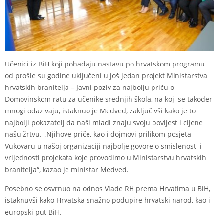
Učenici iz BiH koji pohađaju nastavu po hrvatskom programu
od prošle su godine uključeni u još jedan projekt Ministarstva
hrvatskih branitelja – Javni poziv za najbolju priču o
Domovinskom ratu za učenike srednjih škola, na koji se također
mnogi odazivaju, istaknuo je Medved, zaključivši kako je to
najbolji pokazatelj da naši mladi znaju svoju povijest i cijene
našu žrtvu. „Njihove priče, kao i dojmovi prilikom posjeta
Vukovaru u našoj organizaciji najbolje govore o smislenosti i
vrijednosti projekata koje provodimo u Ministarstvu hrvatskih
branitelja“, kazao je ministar Medved.
Posebno se osvrnuo na odnos Vlade RH prema Hrvatima u BiH,
istaknuvši kako Hrvatska snažno podupire hrvatski narod, kao i
europski put BiH.