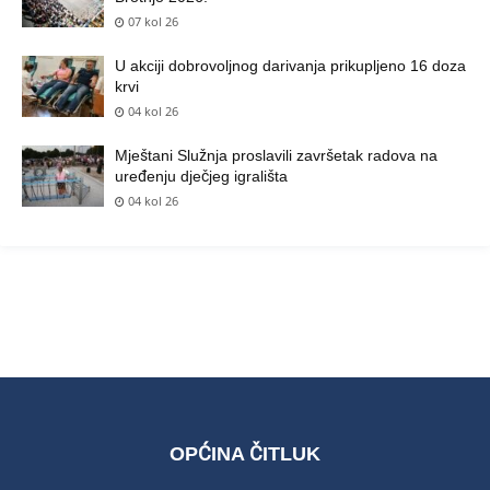
07 kol 26
U akciji dobrovoljnog darivanja prikupljeno 16 doza
krvi
04 kol 26
Mještani Služnja proslavili završetak radova na
uređenju dječjeg igrališta
04 kol 26
OPĆINA ČITLUK