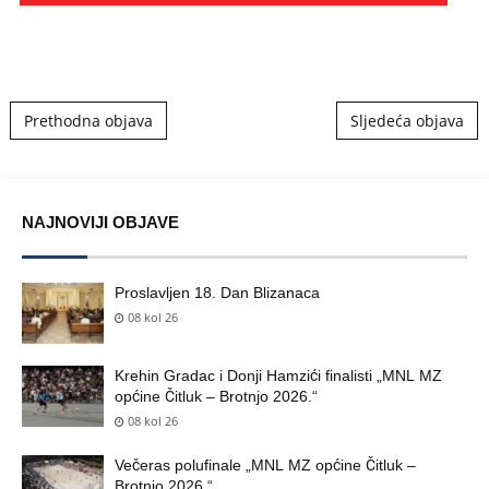
Post navigation
Prethodna objava
Sljedeća objava
NAJNOVIJI OBJAVE
Proslavljen 18. Dan Blizanaca
08 kol 26
Krehin Gradac i Donji Hamzići finalisti „MNL MZ
općine Čitluk – Brotnjo 2026.“
08 kol 26
Večeras polufinale „MNL MZ općine Čitluk –
Brotnjo 2026.“