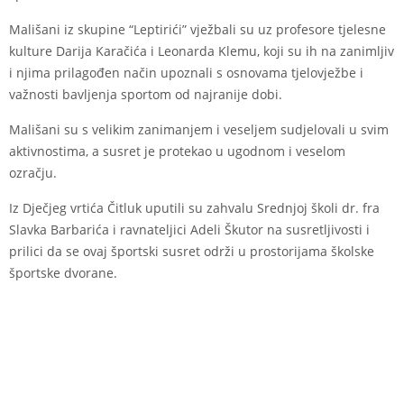
Mališani iz skupine “Leptirići” vježbali su uz profesore tjelesne
kulture Darija Karačića i Leonarda Klemu, koji su ih na zanimljiv
i njima prilagođen način upoznali s osnovama tjelovježbe i
važnosti bavljenja sportom od najranije dobi.
Mališani su s velikim zanimanjem i veseljem sudjelovali u svim
aktivnostima, a susret je protekao u ugodnom i veselom
ozračju.
Iz Dječjeg vrtića Čitluk uputili su zahvalu Srednjoj školi dr. fra
Slavka Barbarića i ravnateljici Adeli Škutor na susretljivosti i
prilici da se ovaj športski susret održi u prostorijama školske
športske dvorane.