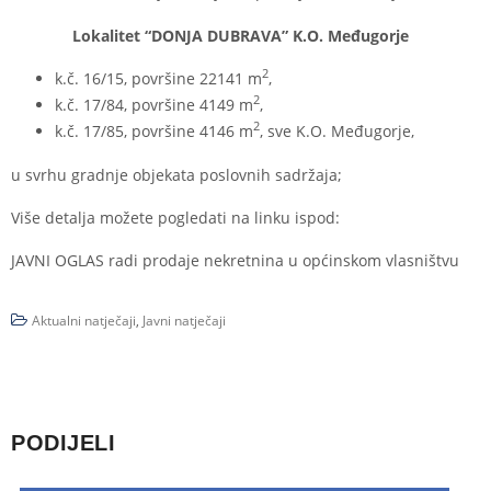
Lokalitet “DONJA DUBRAVA” K.O. Međugorje
2
k.č. 16/15, površine 22141 m
,
2
k.č. 17/84, površine 4149 m
,
2
k.č. 17/85, površine 4146 m
, sve K.O. Međugorje,
u svrhu gradnje objekata poslovnih sadržaja;
Više detalja možete pogledati na linku ispod:
JAVNI OGLAS radi prodaje nekretnina u općinskom vlasništvu
Aktualni natječaji
,
Javni natječaji
PODIJELI