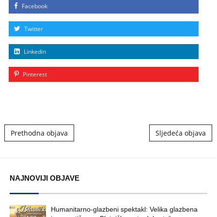
Facebook
Twitter
Linkedin
Pinterest
Post navigation
Prethodna objava
Sljedeća objava
NAJNOVIJI OBJAVE
Humanitarno-glazbeni spektakl: Velika glazbena