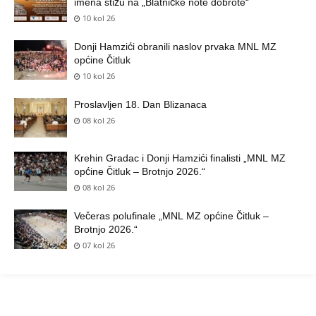
imena stižu na „Blatničke note dobrote“
10 kol 26
Donji Hamzići obranili naslov prvaka MNL MZ
općine Čitluk
10 kol 26
Proslavljen 18. Dan Blizanaca
08 kol 26
Krehin Gradac i Donji Hamzići finalisti „MNL MZ
općine Čitluk – Brotnjo 2026.“
08 kol 26
Večeras polufinale „MNL MZ općine Čitluk –
Brotnjo 2026.“
07 kol 26