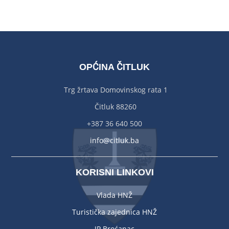
OPĆINA ČITLUK
Trg žrtava Domovinskog rata 1
Čitluk 88260
+387 36 640 500
info@citluk.ba
KORISNI LINKOVI
Vlada HNŽ
Turistička zajednica HNŽ
JP Broćanac