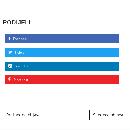
PODIJELI
Facebook
Twitter
Linkedin
Pinterest
Post navigation
Prethodna objava
Sljedeća objava