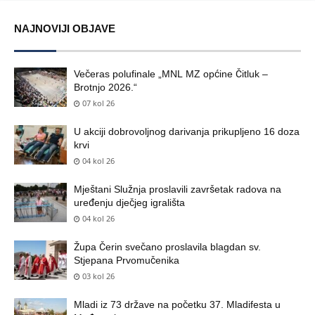
NAJNOVIJI OBJAVE
Večeras polufinale „MNL MZ općine Čitluk –
Brotnjo 2026.“
07 kol 26
U akciji dobrovoljnog darivanja prikupljeno 16 doza
krvi
04 kol 26
Mještani Služnja proslavili završetak radova na
uređenju dječjeg igrališta
04 kol 26
Župa Čerin svečano proslavila blagdan sv.
Stjepana Prvomučenika
03 kol 26
Mladi iz 73 države na početku 37. Mladifesta u