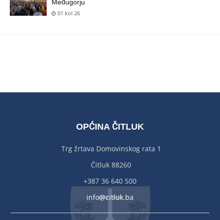
Međugorju
01 kol 26
OPĆINA ČITLUK
Trg žrtava Domovinskog rata 1
Čitluk 88260
+387 36 640 500
info@citluk.ba