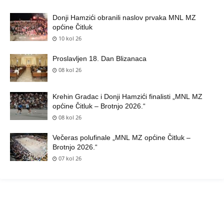
Donji Hamzići obranili naslov prvaka MNL MZ
općine Čitluk
10 kol 26
Proslavljen 18. Dan Blizanaca
08 kol 26
Krehin Gradac i Donji Hamzići finalisti „MNL MZ
općine Čitluk – Brotnjo 2026.“
08 kol 26
Večeras polufinale „MNL MZ općine Čitluk –
Brotnjo 2026.“
07 kol 26