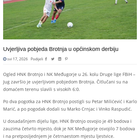
Uvjerljiva pobjeda Brotnja u općinskom derbiju
svi 17, 2026
Podijeli
Ogled HNK Brotnjo i NK Međugorje u 26. kolu Druge lige FBiH –
Jug završio je uvjerljivom pobjedom Brotnja. Čitlučani su na
domaćem terenu slavili s visokih 6:0.
Po dva pogotka za HNK Brotnjo postigli su Petar Milićević i Karlo
Marić, a po pogodak dodali su Marko Crnjac i Vinko Raspudić.
U dosadašnjem dijelu lige, HNK Brotnjo osvojio je 49 bodova i
zauzima četvrto mjesto, dok je NK Međugorje osvojilo 7 bodova
i na pretposljednjem je četrnaestom mjestu ljestvice.