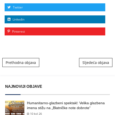
Twitter
Linkedin
Pinterest
Post navigation
Prethodna objava
Sljedeća objava
NAJNOVIJI OBJAVE
Humanitarno-glazbeni spektakl: Velika glazbena
imena stižu na „Blatničke note dobrote“
10 kol 26