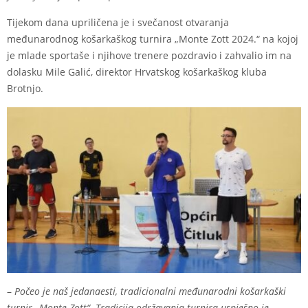
Tijekom dana upriličena je i svečanost otvaranja
međunarodnog košarkaškog turnira „Monte Zott 2024.“ na kojoj
je mlade sportaše i njihove trenere pozdravio i zahvalio im na
dolasku Mile Galić, direktor Hrvatskog košarkaškog kluba
Brotnjo.
–
Počeo je naš jedanaesti, tradicionalni međunarodni košarkaški
turnir „Monte Zott“. Tradicija održavanja turnira uspješno je