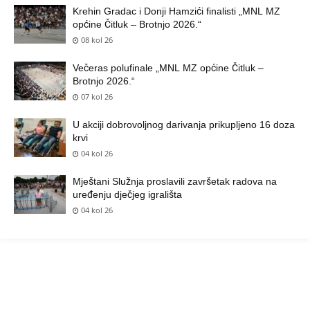
Krehin Gradac i Donji Hamzići finalisti „MNL MZ
općine Čitluk – Brotnjo 2026.“
08 kol 26
Večeras polufinale „MNL MZ općine Čitluk –
Brotnjo 2026.“
07 kol 26
U akciji dobrovoljnog darivanja prikupljeno 16 doza
krvi
04 kol 26
Mještani Služnja proslavili završetak radova na
uređenju dječjeg igrališta
04 kol 26