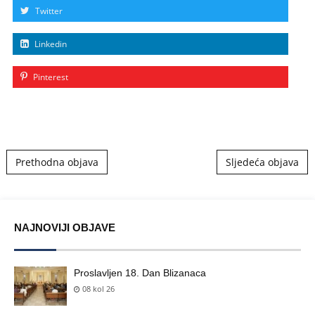
Twitter
Linkedin
Pinterest
Post navigation
Prethodna objava
Sljedeća objava
NAJNOVIJI OBJAVE
Proslavljen 18. Dan Blizanaca
08 kol 26