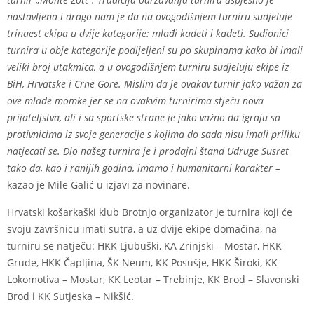
nastavljena i drago nam je da na ovogodišnjem turniru sudjeluje
trinaest ekipa u dvije kategorije: mlađi kadeti i kadeti. Sudionici
turnira u obje kategorije podijeljeni su po skupinama kako bi imali
veliki broj utakmica, a u ovogodišnjem turniru sudjeluju ekipe iz
BiH, Hrvatske i Crne Gore. Mislim da je ovakav turnir jako važan za
ove mlade momke jer se na ovakvim turnirima stječu nova
prijateljstva, ali i sa sportske strane je jako važno da igraju sa
protivnicima iz svoje generacije s kojima do sada nisu imali priliku
natjecati se. Dio našeg turnira je i prodajni štand Udruge Susret
tako da, kao i ranijih godina, imamo i humanitarni karakter
–
kazao je Mile Galić u izjavi za novinare.
Hrvatski košarkaški klub Brotnjo organizator je turnira koji će
svoju završnicu imati sutra, a uz dvije ekipe domaćina, na
turniru se natječu: HKK Ljubuški, KA Zrinjski – Mostar, HKK
Grude, HKK Čapljina, ŠK Neum, KK Posušje, HKK Široki, KK
Lokomotiva – Mostar, KK Leotar – Trebinje, KK Brod – Slavonski
Brod i KK Sutjeska – Nikšić.