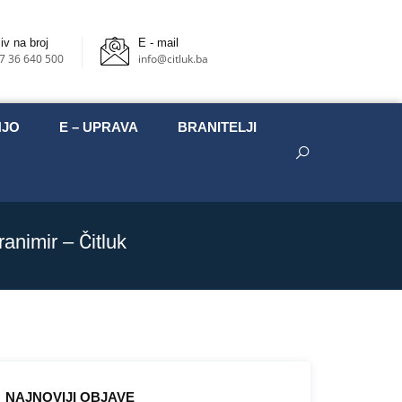
iv na broj
E - mail
7 36 640 500
info@citluk.ba
NJO
E – UPRAVA
BRANITELJI
animir – Čitluk
NAJNOVIJI OBJAVE