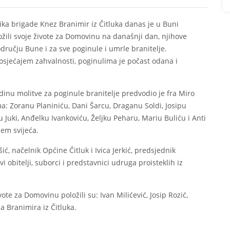
ika brigade Knez Branimir iz Čitluka danas je u Buni
ložili svoje živote za Domovinu na današnji dan, njihove
odručju Bune i za sve poginule i umrle branitelje.
 osjećajem zahvalnosti, poginulima je počast odana i
dinu molitve za poginule branitelje predvodio je fra Miro
a: Zoranu Planiniću, Dani Šarcu, Draganu Soldi, Josipu
 Juki, Anđelku Ivankoviću, Željku Peharu, Mariu Buliću i Anti
em svijeća.
ć, načelnik Općine Čitluk i Ivica Jerkić, predsjednik
vi obitelji, suborci i predstavnici udruga proisteklih iz
ote za Domovinu položili su: Ivan Milićević, Josip Rozić,
 Branimira iz Čitluka.