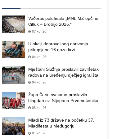
Večeras polufinale „MNL MZ općine
Čitluk – Brotnjo 2026.“
07 kol 26
U akciji dobrovoljnog darivanja
prikupljeno 16 doza krvi
04 kol 26
Mještani Služnja proslavili završetak
radova na uređenju dječjeg igrališta
04 kol 26
Župa Čerin svečano proslavila
blagdan sv. Stjepana Prvomučenika
03 kol 26
Mladi iz 73 države na početku 37.
Mladifesta u Međugorju
01 kol 26