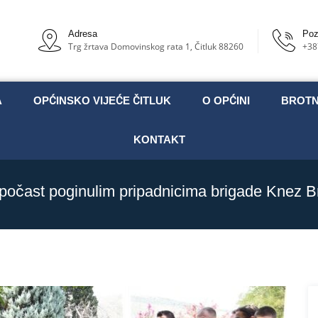
Adresa
Poz
Trg žrtava Domovinskog rata 1, Čitluk 88260
+38
A
OPĆINSKO VIJEĆE ČITLUK
O OPĆINI
BROT
KONTAKT
očast poginulim pripadnicima brigade Knez Br