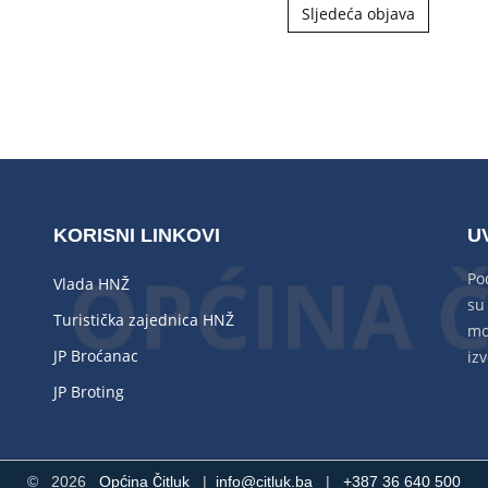
Sljedeća objava
KORISNI LINKOVI
U
Po
Vlada HNŽ
su
Turistička zajednica HNŽ
mo
JP Broćanac
izv
JP Broting
©
2026
Općina Čitluk
|
info@citluk.ba
|
+387 36 640 500