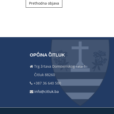
Post navigation
Prethodna objava
OPĆINA ČITLUK
Trg žrtava Domovinskog rata 1
Čitluk 88260
+387 36 640 500
info@citluk.ba