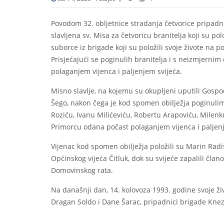
Povodom 32. obljetnice stradanja četvorice pripadn
slavljena sv. Misa za četvoricu branitelja koji su po
suborce iz brigade koji su položili svoje živote na p
Prisjećajući se poginulih branitelja i s neizmjernim
polaganjem vijenca i paljenjem svijeća.
Misno slavlje, na kojemu su okupljeni uputili Gospo
Šego, nakon čega je kod spomen obilježja poginulim
Roziću, Ivanu Milićeviću, Robertu Arapoviću, Milenku
Primorcu odana počast polaganjem vijenca i paljenj
Vijenac kod spomen obilježja položili su Marin Radiši
Općinskog vijeća Čitluk, dok su svijeće zapalili člano
Domovinskog rata.
Na današnji dan, 14. kolovoza 1993. godine svoje živ
Dragan Soldo i Dane Šarac, pripadnici brigade Kneza