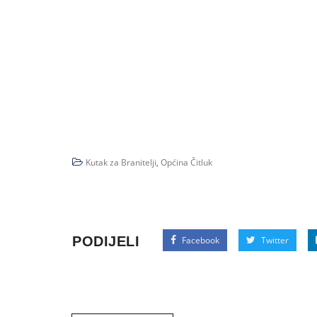
Kutak za Branitelji
,
Općina Čitluk
PODIJELI
Facebook
Twitter