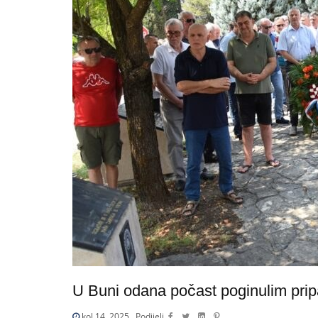
U Buni odana počast poginulim prip
kol 14, 2025
Podijeli