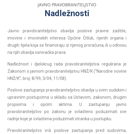
JAVNO PRAVOBRANITELJSTVO
Nadležnosti
Javno pravobraniteljstvo obavlja poslove pravne zaštite,
imovine i imovinskih interesa Općine Čitluk, njenih organa i
drugih tijela koja se financiraju iz njenog proračuna, ili u odnosu
na njih obavlja osnivačka prava.
Nadležnost i djelokrug rada pravobraniteljstva regulirana je
Zakonom o javnom pravobraniteljstvu HNŽ/K (“Narodne novine
HNŽ/K”, broj: 8/99, 3/04, 11/08).
Poslove zastupanja pravobraniteljstvo obavlja u svim sudskim i
upravnim postupcima u skladu sa Ustavom, zakonom, drugim
propisima i općim aktima. U zastupanju javno
pravobraniteljstvo po zakonu je ovlašteno poduzimati sve
radnje koje je ovlaštena poduzimati stranka u postupku.
Pravobraniteljstvo vrši poslove zastupanja pred sudovima,