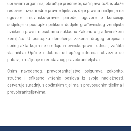
upravnim organima, obrađuje predmete, sačinjava tužbe, ulaže
redovne i izvanredne pravne lijekove, daje pravna mišljenja na
ugovore imovinsko-pravne prirode, ugovore o koncesiji,
sudjeluje u postupku prilikom dodjele građevinskog zemljišta
fizičkim i pravnim osobama sukladno Zakonu o građevinskom
zemljištu. U postupku donošenja zakona, drugog propisa i
općeg akta kojim se uređuju imovinsko-pravni odnosi, zaštita
vlasništva Općine i dobara od općeg interesa, obvezno se
pribavlja mišljenje mjerodavnog pravobraniteljstva.
Osim navedenog, pravobraniteljstvo osigurava zakonito,
stručno i efikasno vršenje poslova iz svoje nadležnosti,
ostvaruje suradnju s općinskim tijelima, s pravosudnim tijelima i
pravobraniteljstvima.