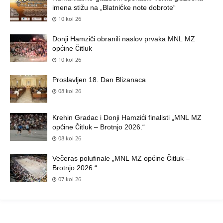
imena stižu na „Blatničke note dobrote“
10 kol 26
Donji Hamzići obranili naslov prvaka MNL MZ
općine Čitluk
10 kol 26
Proslavljen 18. Dan Blizanaca
08 kol 26
Krehin Gradac i Donji Hamzići finalisti „MNL MZ
općine Čitluk – Brotnjo 2026.“
08 kol 26
Večeras polufinale „MNL MZ općine Čitluk –
Brotnjo 2026.“
07 kol 26