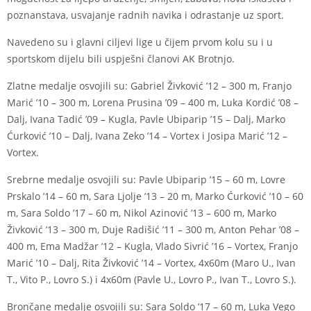
poznanstava, usvajanje radnih navika i odrastanje uz sport.
Navedeno su i glavni ciljevi lige u čijem prvom kolu su i u
sportskom dijelu bili uspješni članovi AK Brotnjo.
Zlatne medalje osvojili su: Gabriel Živković ’12 – 300 m, Franjo
Marić ’10 – 300 m, Lorena Prusina ’09 – 400 m, Luka Kordić ’08 –
Dalj, Ivana Tadić ’09 – Kugla, Pavle Ubiparip ’15 – Dalj, Marko
Ćurković ’10 – Dalj, Ivana Zeko ’14 – Vortex i Josipa Marić ’12 –
Vortex.
Srebrne medalje osvojili su: Pavle Ubiparip ’15 – 60 m, Lovre
Prskalo ’14 – 60 m, Sara Ljolje ’13 – 20 m, Marko Ćurković ’10 – 60
m, Sara Soldo ’17 – 60 m, Nikol Azinović ’13 – 600 m, Marko
Živković ’13 – 300 m, Duje Radišić ’11 – 300 m, Anton Pehar ’08 –
400 m, Ema Madžar ’12 – Kugla, Vlado Sivrić ’16 – Vortex, Franjo
Marić ’10 – Dalj, Rita Živković ’14 – Vortex, 4x60m (Maro U., Ivan
T., Vito P., Lovro S.) i 4x60m (Pavle U., Lovro P., Ivan T., Lovro S.).
Brončane medalje osvojili su: Sara Soldo ’17 – 60 m, Luka Vego