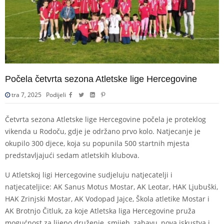
Počela četvrta sezona Atletske lige Hercegovine
tra 7, 2025
Podijeli
Četvrta sezona Atletske lige Hercegovine počela je proteklog
vikenda u Rodoču, gdje je održano prvo kolo. Natjecanje je
okupilo 300 djece, koja su popunila 500 startnih mjesta
predstavljajući sedam atletskih klubova.
U Atletskoj ligi Hercegovine sudjeluju natjecatelji i
natjecateljice: AK Sanus Motus Mostar, AK Leotar, HAK Ljubuški,
HAK Zrinjski Mostar, AK Vodopad Jajce, Škola atletike Mostar i
AK Brotnjo Čitluk, za koje Atletska liga Hercegovine pruža
mogućnost za lijepo druženje, smijeh, zabavu, nova iskustva i