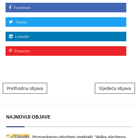
Facebook
Twitter
Linkedin
Pinterest
Post navigation
Prethodna objava
Sljedeća objava
NAJNOVIJI OBJAVE
Humanitarno-glazbeni spektakl: Velika glazbena