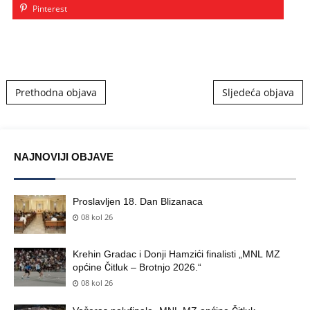
Pinterest
Post navigation
Prethodna objava
Sljedeća objava
NAJNOVIJI OBJAVE
Proslavljen 18. Dan Blizanaca
08 kol 26
Krehin Gradac i Donji Hamzići finalisti „MNL MZ
općine Čitluk – Brotnjo 2026.“
08 kol 26