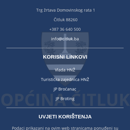
Trg žrtava Domovinskog rata 1
Čitluk 88260
+387 36 640 500
info@citluk.ba
KORISNI LINKOVI
Vlada HNŽ
Turistička zajednica HNŽ
JP Broćanac
JP Broting
UVJETI KORIŠTENJA
Podaci prikazani na ovim web stranicama ponuđeni su