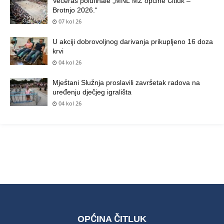
Večeras polufinale „MNL MZ općine Čitluk –
Brotnjo 2026.“
07 kol 26
U akciji dobrovoljnog darivanja prikupljeno 16 doza
krvi
04 kol 26
Mještani Služnja proslavili završetak radova na
uređenju dječjeg igrališta
04 kol 26
OPĆINA ČITLUK