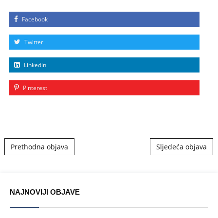
Facebook
Twitter
Linkedin
Pinterest
Post navigation
Prethodna objava
Sljedeća objava
NAJNOVIJI OBJAVE