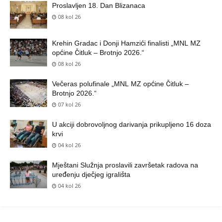
Proslavljen 18. Dan Blizanaca
08 kol 26
Krehin Gradac i Donji Hamzići finalisti „MNL MZ
općine Čitluk – Brotnjo 2026.“
08 kol 26
Večeras polufinale „MNL MZ općine Čitluk –
Brotnjo 2026.“
07 kol 26
U akciji dobrovoljnog darivanja prikupljeno 16 doza
krvi
04 kol 26
Mještani Služnja proslavili završetak radova na
uređenju dječjeg igrališta
04 kol 26