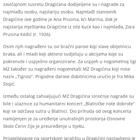
zavičajnom susretu Dragićana dodijeljene su i nagrade za
najmlađu osobu, najstariju osobu. Najmlađi stanovnik
Dragićine ove godine je Ana Prusina, kći Marina, dok je
najstarija mještanka Dragićine iz iste kuće kao i najmlađa, Zora
Prusina Kedić (r. 1926).
Osim njih nagrađeni su svi bračni parovi koji slave obljetnicu
braka, ali i mladi koji aktivno sudjeluju u akcijama koje su
pokrenute i uspješno organizirane. Za uspjeh u nogometnoj ligi
MZ također su nagrađeni nogometaši MZ Dragićina koji nose
naziv „Tigrosi“. Prigodne darove dobitnicima uručio je fra Mika
Stojić.
Između ostalog zahvaljujući MZ Dragićina sinoćnje nagrade su
bile i ulaznice za humanitarni koncert „Blatničke note dobrote“
koji se održava sutra u Blatnici. Dio prihoda od ovog koncerta
namijenjen je za uređenje unutrašnjih prostorija Osnovne
škole Čerin čije je preuređenje u tijeku.
Prijateljevanje na sportskom igralištu u Dragićini nastavljeno je