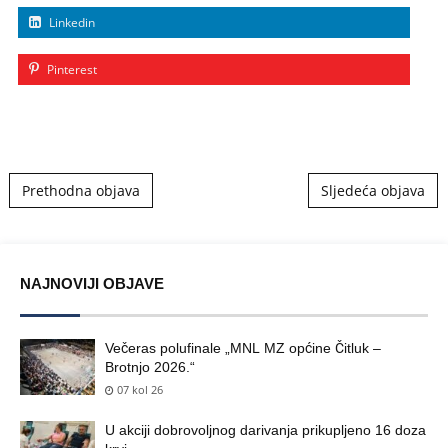
Linkedin
Pinterest
Post navigation
Prethodna objava
Sljedeća objava
NAJNOVIJI OBJAVE
Večeras polufinale „MNL MZ općine Čitluk –
Brotnjo 2026.“
07 kol 26
U akciji dobrovoljnog darivanja prikupljeno 16 doza