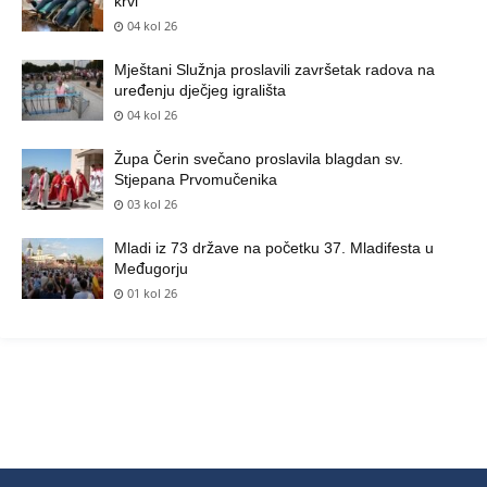
krvi
04 kol 26
Mještani Služnja proslavili završetak radova na
uređenju dječjeg igrališta
04 kol 26
Župa Čerin svečano proslavila blagdan sv.
Stjepana Prvomučenika
03 kol 26
Mladi iz 73 države na početku 37. Mladifesta u
Međugorju
01 kol 26