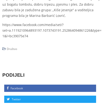
uz bogatu tombolu, dobru trpezu, pjesmu i ples. Za dobru
zabavu bila je zadužena grupa: „Kiše jesenje“ a voditeljica
programa bila je Marina Barbarić Lovrić.
https://www.facebook.com/media/set/?
set=a.1119210964893197.1073743191.252864094861226&type=
1&l=bc39075e74
Društvo
PODIJELI
Facebook
Twitter