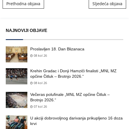
Post navigation
Prethodna objava
Sljedeća objava
NAJNOVIJI OBJAVE
Proslavljen 18. Dan Blizanaca
08 kol 26
Krehin Gradac i Donji Hamzići finalisti „MNL MZ
općine Čitluk – Brotnjo 2026.“
08 kol 26
Večeras polufinale „MNL MZ općine Čitluk –
Brotnjo 2026.“
07 kol 26
U akciji dobrovoljnog darivanja prikupljeno 16 doza
krvi