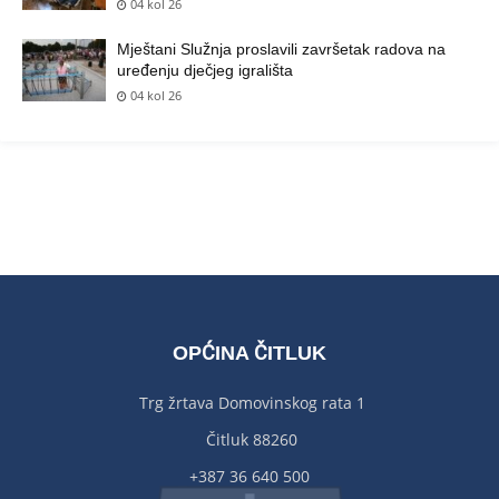
04 kol 26
Mještani Služnja proslavili završetak radova na
uređenju dječjeg igrališta
04 kol 26
OPĆINA ČITLUK
Trg žrtava Domovinskog rata 1
Čitluk 88260
+387 36 640 500