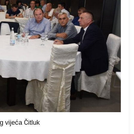
 vijeća Čitluk