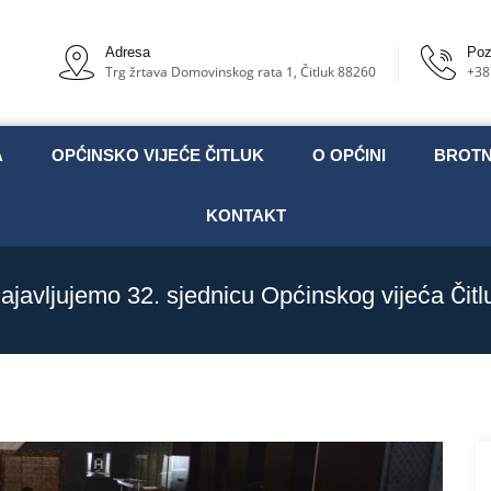
Adresa
Poz
Trg žrtava Domovinskog rata 1, Čitluk 88260
+38
A
OPĆINSKO VIJEĆE ČITLUK
O OPĆINI
BROT
KONTAKT
ajavljujemo 32. sjednicu Općinskog vijeća Čitl