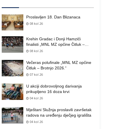
Proslavljen 18. Dan Blizanaca
08 kol 26
Krehin Gradac i Donji Hamzići
finalisti „MNL MZ općine Čitluk –
Brotnjo 2026.“
08 kol 26
Večeras polufinale „MNL MZ općine
Čitluk – Brotnjo 2026.“
07 kol 26
U akciji dobrovoljnog darivanja
prikupljeno 16 doza krvi
04 kol 26
Mještani Služnja proslavili završetak
radova na uređenju dječjeg igrališta
04 kol 26