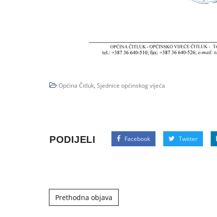
Općina Čitluk
,
Sjednice općinskog vijeća
PODIJELI
Facebook
Twitter
Post navigation
Prethodna objava