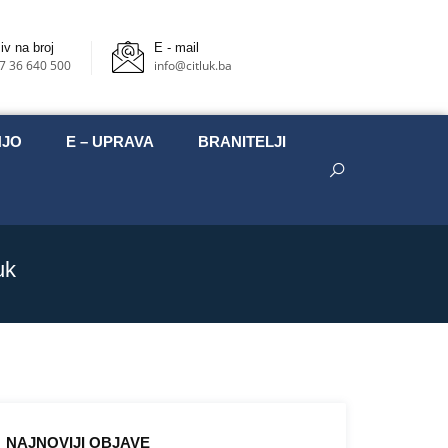
iv na broj
E - mail
7 36 640 500
info@citluk.ba
NJO
E – UPRAVA
BRANITELJI
uk
NAJNOVIJI OBJAVE