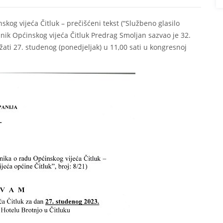
skog vijeća Čitluk – prečišćeni tekst (“Službeno glasilo
dnik Općinskog vijeća Čitluk Predrag Smoljan sazvao je 32.
žati 27. studenog (ponedjeljak) u 11,00 sati u kongresnoj