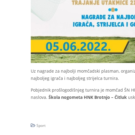
Uz nagrade za najbolji momčadski plasman, organiza
najboljeg igrača i najboljeg strijelca turnira.
Pobjednik prošlogodišnjeg turnira je momčad ŠN HN
naslova.
Škola nogometa HNK Brotnjo – Čitluk
usko
Sport