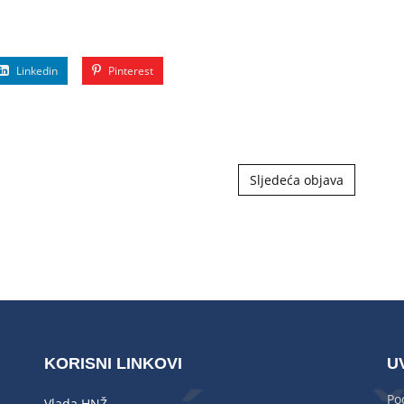
Linkedin
Pinterest
Sljedeća objava
KORISNI LINKOVI
U
Po
Vlada HNŽ