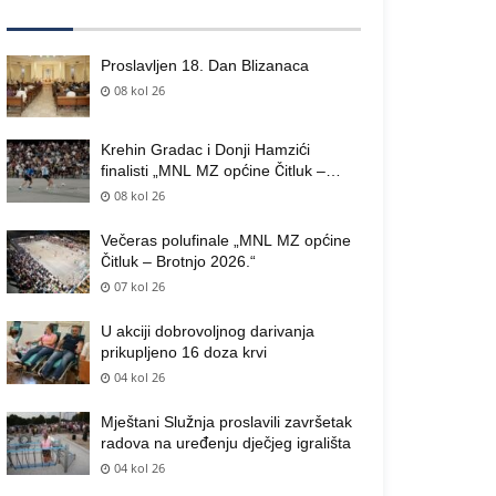
Proslavljen 18. Dan Blizanaca
08 kol 26
Krehin Gradac i Donji Hamzići
finalisti „MNL MZ općine Čitluk –
Brotnjo 2026.“
08 kol 26
Večeras polufinale „MNL MZ općine
Čitluk – Brotnjo 2026.“
07 kol 26
U akciji dobrovoljnog darivanja
prikupljeno 16 doza krvi
04 kol 26
Mještani Služnja proslavili završetak
radova na uređenju dječjeg igrališta
04 kol 26