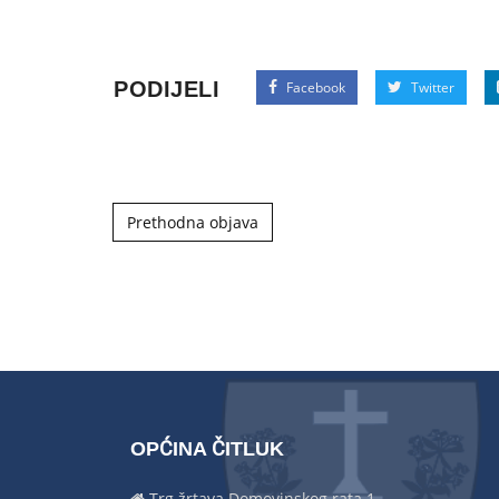
PODIJELI
Facebook
Twitter
Post navigation
Prethodna objava
OPĆINA ČITLUK
Trg žrtava Domovinskog rata 1