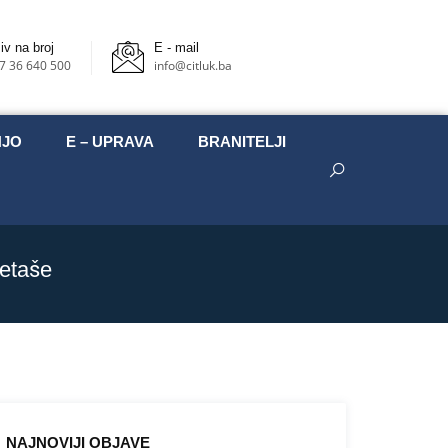
iv na broj
E - mail
7 36 640 500
info@citluk.ba
NJO
E – UPRAVA
BRANITELJI
metaše
NAJNOVIJI OBJAVE