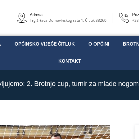
Adresa
Poz
Trg žrtava Domovinskog rata 1, Čitluk 88260
+38
A
OPĆINSKO VIJEĆE ČITLUK
O OPĆINI
BROT
KONTAKT
ljujemo: 2. Brotnjo cup, turnir za mlade nogo