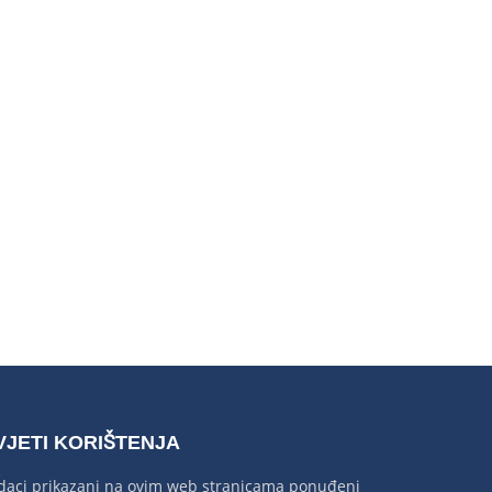
VJETI KORIŠTENJA
daci prikazani na ovim web stranicama ponuđeni