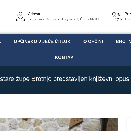
Adresa
Poz
Trg žrtava Domovinskog rata 1, Čitluk 88260
+38
A
OPĆINSKO VIJEĆE ČITLUK
O OPĆINI
BROT
KONTAKT
tare župe Brotnjo predstavljen književni opus