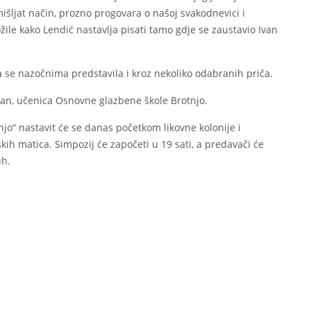
mišljat način, prozno progovara o našoj svakodnevici i
žile kako Lendić nastavlja pisati tamo gdje se zaustavio Ivan
 se nazočnima predstavila i kroz nekoliko odabranih priča.
jan, učenica Osnovne glazbene škole Brotnjo.
njo“ nastavit će se danas početkom likovne kolonije i
ih matica. Simpozij će započeti u 19 sati, a predavači će
uh.