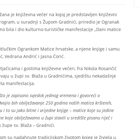
ana je književna večer na kojoj je predstavljen književni
program, u suradnji s Župom Gradnići, priredio je Ogranak
no bila i dio kulturno-turističke manifestacije „Dani matice
itlučkim Ogrankom Matice hrvatske, a njene knjige i samu
ić, Vedrana Andrić i Jasna Ćorić.
ljačicama i gostima književne večeri, fra Nikola Rosančić
čuvaju u župi sv. Blaža u Gradnićima, sjedištu nekadašnje
ta manifestacija.
 što je zapisano svjedok jednog vremena i govoreći o
dvojio bih obilježavanje 250 godina naših matica krštenih,
 i to su jako bitne i vrijedne knjige – matice koje su jedine
 koje obilježavamo u župi stavili u središte pisanu riječ i
k župe sv. Blaža – Gradnići.
ahom su nadahnute tradicijskom životom kojeg je živjela u