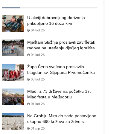
U akciji dobrovoljnog darivanja
prikupljeno 16 doza krvi
04 kol 26
Mještani Služnja proslavili završetak
radova na uređenju dječjeg igrališta
04 kol 26
Župa Čerin svečano proslavila
blagdan sv. Stjepana Prvomučenika
03 kol 26
Mladi iz 73 države na početku 37.
Mladifesta u Međugorju
01 kol 26
Na Groblju Mira do sada postavljeno
ukupno 690 križeva za žrtve s
područja općine Čitluk
31 srp 26