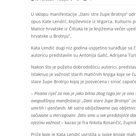
U sklopu manifestacije „Dani stre župe Brotnjo“ održ
opus Kate Lendrć, književnice iz Vrgorca. Kulturni 
Matice hrvatske iz Čitluka te je književna večer ujed
hrvatske u Brotnju“.
Kata Lendić dugi niz godina uspješno surađuje sa č
autoricu predstavile su Antonija Galić, Adrijana Tur
Nakon što je poželio dobrodošlicu autorici, predstav
istaknuo je važnost starih matičnih knjiga koje se 
stare župe Brotnjo kojoj je posvećena i sinoć započe
–
Pisana riječ za nas je jako bitna zbog toga jer je ono
ovogodišnjoj manifestaciji „Dani stare župe Brotnjo“ iz
umrlih i vjenčanih. Mi sutra obilježavamo ovu obljetnicu
sačuvane u Hercegovini. Zato smo u sve predstojeće dane
njezinu važnost
– kazao je fra Nikola Rosančić, župni
Priče koje je Kata Lendić uvrstila u svoje knjige m