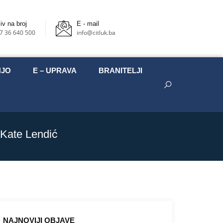
iv na broj
E - mail
7 36 640 500
info@citluk.ba
NJO
E – UPRAVA
BRANITELJI
 Kate Lendić
NAJNOVIJI OBJAVE