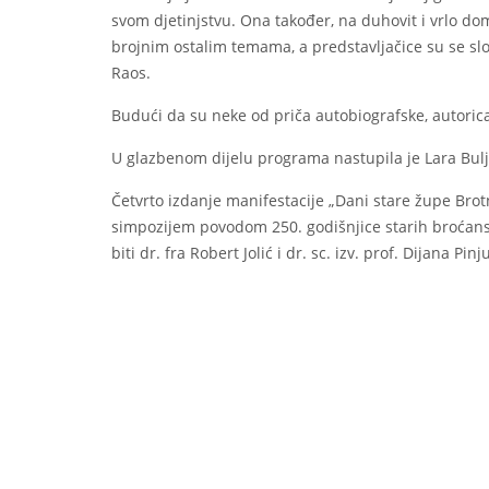
svom djetinjstvu. Ona također, na duhovit i vrlo do
brojnim ostalim temama, a predstavljačice su se slo
Raos.
Budući da su neke od priča autobiografske, autorica
U glazbenom dijelu programa nastupila je Lara Bul
Četvrto izdanje manifestacije „Dani stare župe Brot
simpozijem povodom 250. godišnjice starih broćansk
biti dr. fra Robert Jolić i dr. sc. izv. prof. Dijana Pinj