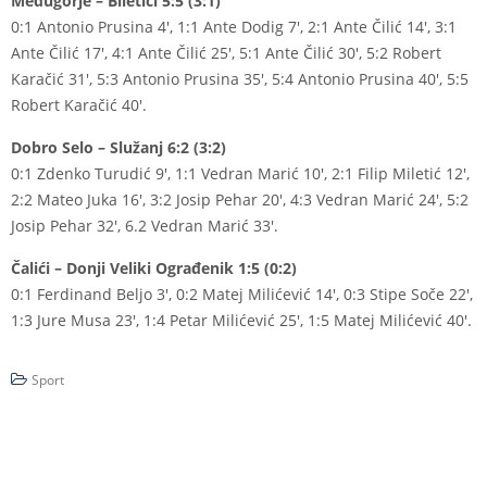
Međugorje – Biletići 5:5 (3:1)
0:1 Antonio Prusina 4′, 1:1 Ante Dodig 7′, 2:1 Ante Čilić 14′, 3:1
Ante Čilić 17′, 4:1 Ante Čilić 25′, 5:1 Ante Čilić 30′, 5:2 Robert
Karačić 31′, 5:3 Antonio Prusina 35′, 5:4 Antonio Prusina 40′, 5:5
Robert Karačić 40′.
Dobro Selo – Služanj 6:2 (3:2)
0:1 Zdenko Turudić 9′, 1:1 Vedran Marić 10′, 2:1 Filip Miletić 12′,
2:2 Mateo Juka 16′, 3:2 Josip Pehar 20′, 4:3 Vedran Marić 24′, 5:2
Josip Pehar 32′, 6.2 Vedran Marić 33′.
Čalići – Donji Veliki Ograđenik 1:5 (0:2)
0:1 Ferdinand Beljo 3′, 0:2 Matej Milićević 14′, 0:3 Stipe Soče 22′,
1:3 Jure Musa 23′, 1:4 Petar Milićević 25′, 1:5 Matej Milićević 40′.
Sport