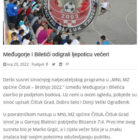
Međugorje i Biletići odigrali ljepoticu večeri
srp 20, 2022
Podijeli
Derbi susret sinoćnjeg natjecateljskog programa u „MNL MZ
općine Čitluk – Brotnjo 2022.“ između Međugorja i Biletića
završio je podjelom bodova. Uz remi u ovom ogledu, pobjede su
sinoć upisali Čitluk Grad, Dobro Selo i Donji Veliki Ograđenik.
U povratničkom nastup u MNL MZ općine Čitluk, Čitluk Grad
sinoć je u Gornjoj Blatnici pobijedio Blizance 7:4. Prvo ime ovog
susreta bio je Marko Grgić, a i cijela večer bila je u znaku
znalaca koji svojim potezima oduševljavaju publiku.