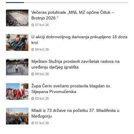
Večeras polufinale „MNL MZ općine Čitluk –
Brotnjo 2026.“
07 kol 26
U akciji dobrovoljnog darivanja prikupljeno 16 doza
krvi
04 kol 26
Mještani Služnja proslavili završetak radova na
uređenju dječjeg igrališta
04 kol 26
Župa Čerin svečano proslavila blagdan sv.
Stjepana Prvomučenika
03 kol 26
Mladi iz 73 države na početku 37. Mladifesta u
Međugorju
01 kol 26