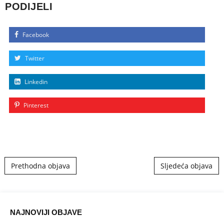
PODIJELI
Facebook
Twitter
Linkedin
Pinterest
Post navigation
Prethodna objava
Sljedeća objava
NAJNOVIJI OBJAVE