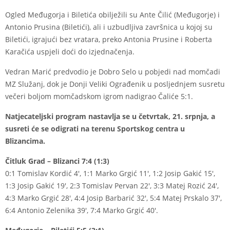
Ogled Međugorja i Biletića obilježili su Ante Čilić (Međugorje) i
Antonio Prusina (Biletići), ali i uzbudljiva završnica u kojoj su
Biletići, igrajući bez vratara, preko Antonia Prusine i Roberta
Karačića uspjeli doći do izjednačenja.
Vedran Marić predvodio je Dobro Selo u pobjedi nad momčadi
MZ Služanj, dok je Donji Veliki Ograđenik u posljednjem susretu
večeri boljom momčadskom igrom nadigrao Čaliće 5:1.
Natjecateljski program nastavlja se u četvrtak, 21. srpnja, a
susreti će se odigrati na terenu Sportskog centra u
Blizancima.
Čitluk Grad – Blizanci 7:4 (1:3)
0:1 Tomislav Kordić 4′, 1:1 Marko Grgić 11′, 1:2 Josip Gakić 15′,
1:3 Josip Gakić 19′, 2:3 Tomislav Pervan 22′, 3:3 Matej Rozić 24′,
4:3 Marko Grgić 28′, 4:4 Josip Barbarić 32′, 5:4 Matej Prskalo 37′,
6:4 Antonio Zelenika 39′, 7:4 Marko Grgić 40′.