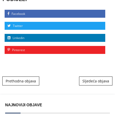
Facebook
Twitter
Linkedin
Pinterest
Post navigation
Prethodna objava
Sljedeća objava
NAJNOVIJI OBJAVE