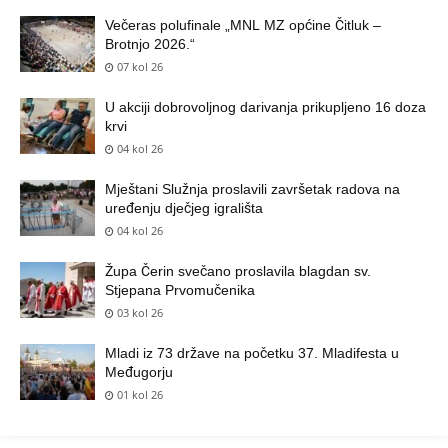
Večeras polufinale „MNL MZ općine Čitluk –
Brotnjo 2026.“
07 kol 26
U akciji dobrovoljnog darivanja prikupljeno 16 doza
krvi
04 kol 26
Mještani Služnja proslavili završetak radova na
uređenju dječjeg igrališta
04 kol 26
Župa Čerin svečano proslavila blagdan sv.
Stjepana Prvomučenika
03 kol 26
Mladi iz 73 države na početku 37. Mladifesta u
Međugorju
01 kol 26