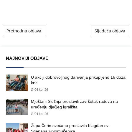
Post navigation
Prethodna objava
Sljedeća objava
NAJNOVIJI OBJAVE
U akciji dobrovoljnog darivanja prikupljeno 16 doza
krvi
04 kol 26
Mještani Služnja proslavili završetak radova na
uređenju dječjeg igrališta
04 kol 26
Župa Čerin svečano proslavila blagdan sv.
Stjepana Prvomučenika