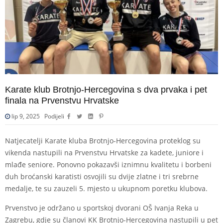
Karate klub Brotnjo-Hercegovina s dva prvaka i pet
finala na Prvenstvu Hrvatske
lip 9, 2025
Podijeli
Natjecatelji Karate kluba Brotnjo-Hercegovina proteklog su
vikenda nastupili na Prvenstvu Hrvatske za kadete, juniore i
mlađe seniore. Ponovno pokazavši iznimnu kvalitetu i borbeni
duh broćanski karatisti osvojili su dvije zlatne i tri srebrne
medalje, te su zauzeli 5. mjesto u ukupnom poretku klubova.
Prvenstvo je održano u sportskoj dvorani OŠ Ivanja Reka u
Zagrebu, gdje su članovi KK Brotnjo-Hercegovina nastupili u pet