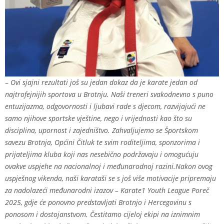
–
Ovi sjajni rezultati još su jedan dokaz da je karate jedan od
najtrofejnijih sportova u Brotnju. Naši treneri svakodnevno s puno
entuzijazma, odgovornosti i ljubavi rade s djecom, razvijajući ne
samo njihove sportske vještine, nego i vrijednosti kao što su
disciplina, upornost i zajedništvo. Zahvaljujemo se Športskom
savezu Brotnja, Općini Čitluk te svim roditeljima, sponzorima i
prijateljima kluba koji nas nesebično podržavaju i omogućuju
ovakve uspjehe na nacionalnoj i međunarodnoj razini.Nakon ovog
uspješnog vikenda, naši karataši se s još više motivacije pripremaju
za nadolazeći međunarodni izazov – Karate1 Youth League Poreč
2025, gdje će ponovno predstavljati Brotnjo i Hercegovinu s
ponosom i dostojanstvom. Čestitamo cijeloj ekipi na iznimnim