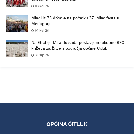
03 kol 26
Mladi iz 73 države na početku 37. Mladifesta u
Međugorju
01 kol 26
Na Groblju Mira do sada postavljeno ukupno 690
križeva za žrtve s područja općine Čitluk
31 srp 26
OPĆINA ČITLUK