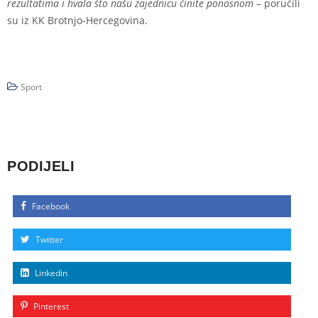
rezultatima i hvala što našu zajednicu činite ponosnom
– poručili
su iz KK Brotnjo-Hercegovina.
Sport
PODIJELI
Facebook
Twitter
Linkedin
Pinterest