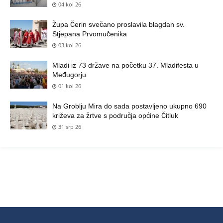
04 kol 26
Župa Čerin svečano proslavila blagdan sv.
Stjepana Prvomučenika
03 kol 26
Mladi iz 73 države na početku 37. Mladifesta u
Međugorju
01 kol 26
Na Groblju Mira do sada postavljeno ukupno 690
križeva za žrtve s područja općine Čitluk
31 srp 26