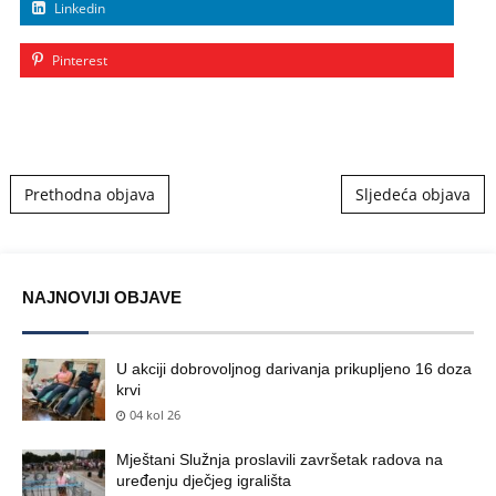
Linkedin
Pinterest
Post navigation
Prethodna objava
Sljedeća objava
NAJNOVIJI OBJAVE
U akciji dobrovoljnog darivanja prikupljeno 16 doza
krvi
04 kol 26
Mještani Služnja proslavili završetak radova na
uređenju dječjeg igrališta