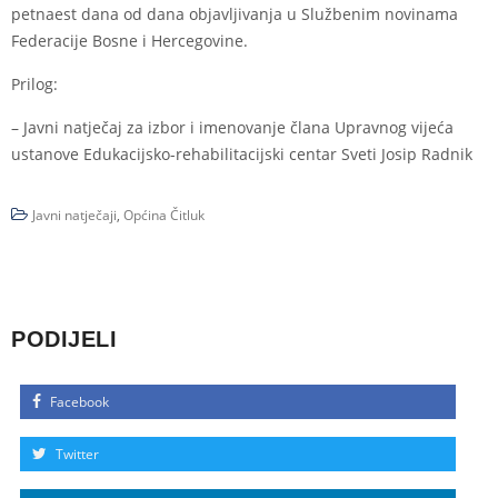
petnaest dana od dana objavljivanja u Službenim novinama
Federacije Bosne i Hercegovine.
Prilog:
–
Javni natječaj za izbor i imenovanje člana Upravnog vijeća
ustanove Edukacijsko-rehabilitacijski centar Sveti Josip Radnik
Javni natječaji
,
Općina Čitluk
PODIJELI
Facebook
Twitter