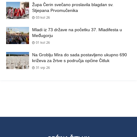
Župa Čerin svečano proslavila blagdan sv.
Stjepana Prvomučenika
03 kol 26
Mladi iz 73 države na početku 37. Mladifesta u
Međugorju
01 kol 26
Na Groblju Mira do sada postavljeno ukupno 690
križeva za žrtve s područja općine Čitluk
31 srp 26