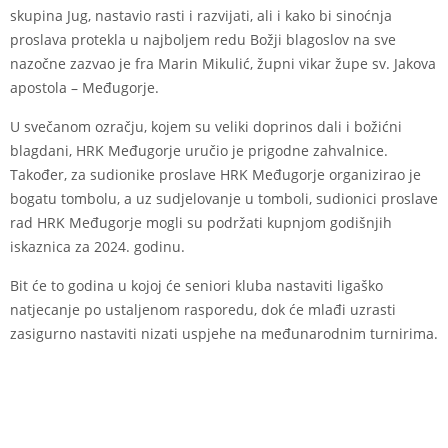
skupina Jug, nastavio rasti i razvijati, ali i kako bi sinoćnja
proslava protekla u najboljem redu Božji blagoslov na sve
nazočne zazvao je fra Marin Mikulić, župni vikar župe sv. Jakova
apostola – Međugorje.
U svečanom ozračju, kojem su veliki doprinos dali i božićni
blagdani, HRK Međugorje uručio je prigodne zahvalnice.
Također, za sudionike proslave HRK Međugorje organizirao je
bogatu tombolu, a uz sudjelovanje u tomboli, sudionici proslave
rad HRK Međugorje mogli su podržati kupnjom godišnjih
iskaznica za 2024. godinu.
Bit će to godina u kojoj će seniori kluba nastaviti ligaško
natjecanje po ustaljenom rasporedu, dok će mlađi uzrasti
zasigurno nastaviti nizati uspjehe na međunarodnim turnirima.