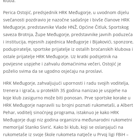
kluba.
Perica Ostojić, predsjednik HRK Međugorje, u uvodnom dijelu
svečanosti pozdravio je nazočne sadašnje i bivše članove HRK
Međugorje, predstavnike Vlade HNŽ, Općine Čitluk, Sportskog
saveza Brotnja, Župe Međugorje, predstavnike javnih poduzeća
i institucija, mjesnih zajednica Međugorje i Bijakovići, sponzore,
podupiratelje, sportske prijatelje iz ostalih broćanskih klubova i
ostale prijatelje HRK Međugorje. Uz kratki podsjetnik na
povijesne uspjehe i zahvalu domaćinima večeri, Ostojić je
poželio svima da se ugodno osjećaju na proslavi.
HRK Međugorje, zahvaljujući upornosti i radu svojih voditelja,
trenera i igrača, u proteklih 35 godina nanizao je uspjehe na
koje klub zasigurno može biti ponosan. Prve sportske korake u
HRK Međugorje napravili su brojni poznati rukometaši, a Albert
Pehar, voditelj sinoćnjeg programa, istaknuo je kako HRK
Međugorje dugi niz godina organizira međunarodni rukometni
memorijal Stanko Sivrić. Kako bi klub, koji se oslanjajući na
rukometaše iz svoje škole rukometa natječe u Prvoj ligi FBiH –