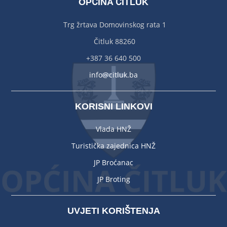
OPĆINA ČITLUK
Trg žrtava Domovinskog rata 1
Čitluk 88260
+387 36 640 500
info@citluk.ba
KORISNI LINKOVI
Vlada HNŽ
Turistička zajednica HNŽ
JP Broćanac
JP Broting
UVJETI KORIŠTENJA