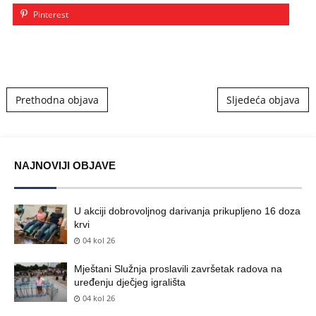
Pinterest
Post navigation
Prethodna objava
Sljedeća objava
NAJNOVIJI OBJAVE
U akciji dobrovoljnog darivanja prikupljeno 16 doza
krvi
04 kol 26
Mještani Služnja proslavili završetak radova na
uređenju dječjeg igrališta
04 kol 26