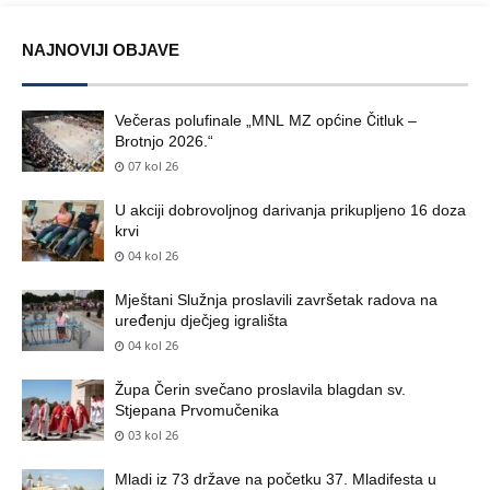
NAJNOVIJI OBJAVE
Večeras polufinale „MNL MZ općine Čitluk –
Brotnjo 2026.“
07 kol 26
U akciji dobrovoljnog darivanja prikupljeno 16 doza
krvi
04 kol 26
Mještani Služnja proslavili završetak radova na
uređenju dječjeg igrališta
04 kol 26
Župa Čerin svečano proslavila blagdan sv.
Stjepana Prvomučenika
03 kol 26
Mladi iz 73 države na početku 37. Mladifesta u