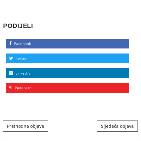
PODIJELI
Facebook
Twitter
Linkedin
Pinterest
Post navigation
Prethodna objava
Sljedeća objava