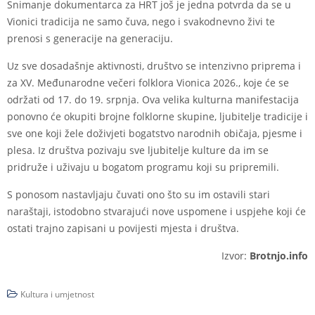
Snimanje dokumentarca za HRT još je jedna potvrda da se u
Vionici tradicija ne samo čuva, nego i svakodnevno živi te
prenosi s generacije na generaciju.
Uz sve dosadašnje aktivnosti, društvo se intenzivno priprema i
za XV. Međunarodne večeri folklora Vionica 2026., koje će se
održati od 17. do 19. srpnja. Ova velika kulturna manifestacija
ponovno će okupiti brojne folklorne skupine, ljubitelje tradicije i
sve one koji žele doživjeti bogatstvo narodnih običaja, pjesme i
plesa. Iz društva pozivaju sve ljubitelje kulture da im se
pridruže i uživaju u bogatom programu koji su pripremili.
S ponosom nastavljaju čuvati ono što su im ostavili stari
naraštaji, istodobno stvarajući nove uspomene i uspjehe koji će
ostati trajno zapisani u povijesti mjesta i društva.
Izvor:
Brotnjo.info
Kultura i umjetnost