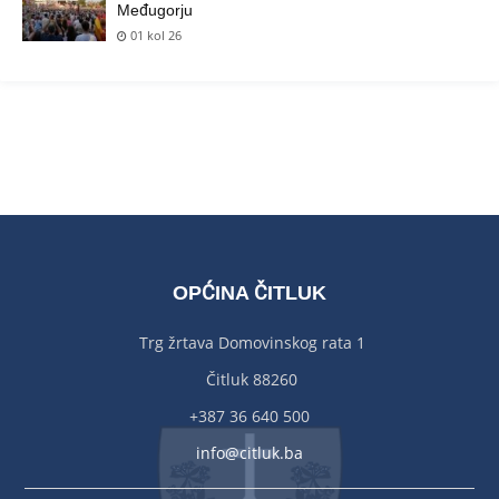
Međugorju
01 kol 26
OPĆINA ČITLUK
Trg žrtava Domovinskog rata 1
Čitluk 88260
+387 36 640 500
info@citluk.ba