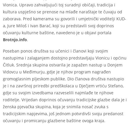
Vionica. Upravo zahvaljujući toj suradnji običaji, tradicija i
kultura uspješno se prenose na mlađe naraštaje te čuvaju od
zaborava. Pred kamerama su govorili i umjetnički voditelji KUD-
a, Jure Miloš i Ivan Barać, koji su predstavili svoj doprinos
očuvanju kulturne baštine, navedeno je u objavi portala
Brotnjo.info
.
Poseban ponos društva su učenici i članovi koji svojim
nastupima i zalaganjem dostojno predstavljaju Vionicu i općinu
Čitluk. Srednja skupina ostvarila je zapažen nastup u Donjem
Vidovcu u Međimurju, gdje je njihov program nagrađen
gromoglasnim pljeskom publike. Dio članova društva nastupio
je i na završnoj priredbi predškolaca u Dječjem vrtiću Stefano,
gdje su svojim izvedbama razveselili najmlađe te njihove
roditelje. Vrijedan doprinos očuvanju tradicijske glazbe dala je i
ženska pjevačka skupina, koja je snimila nosač zvuka s
tradicijskim napjevima, još jednom potvrdivši svoju predanost
očuvanju i promicanju glazbene baštine ovoga kraja.