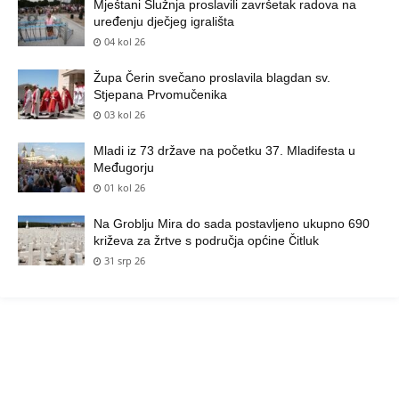
Mještani Služnja proslavili završetak radova na
uređenju dječjeg igrališta
04 kol 26
Župa Čerin svečano proslavila blagdan sv.
Stjepana Prvomučenika
03 kol 26
Mladi iz 73 države na početku 37. Mladifesta u
Međugorju
01 kol 26
Na Groblju Mira do sada postavljeno ukupno 690
križeva za žrtve s područja općine Čitluk
31 srp 26