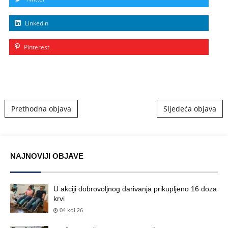
Linkedin
Pinterest
Post navigation
Prethodna objava
Sljedeća objava
NAJNOVIJI OBJAVE
U akciji dobrovoljnog darivanja prikupljeno 16 doza
krvi
04 kol 26