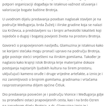
potpori organizaciji događaja te istaknuo važnost očuvanja i
valorizacije bogate baštine Brotnja.
U uvodnom dijelu predavanja poseban naglasak stavljen je na
područje Međugorja, brda Žuželj i ilirske gradine koja se nalazi
iza Križevca, a predstavljeni su i brojni arheološki lokaliteti koji
svjedoče o dugoj i bogatoj povijesti života na prostoru Brotnja.
Govoreći o prapovijesnom nasljeđu, Glamuzina je istaknuo kako
se korijeni stećaka mogu pronaći upravo na području Brotnja,
gdje postoje stećci smješteni na ilirskim gomilama. Također je
naglasio kako krajnji istok Brotnja krije materijalne dokaze
postojanja najstarijih ljudskih kultura na širem prostoru,
uključujući kameno oruđe i druge vrijedne artefakte, a iznio je i
niz zanimljivosti o brojnim gomilama, gradinama i vrtačama
rasprostranjenima diljem općine Čitluk.
Dio predavanja posvećen je i području Vionice i Međugorja gdje
su pronađeni ostaci prapovijesnih cesta, kao i na brdo Ozren
na zapadnom dijelu Brotnja, a dr. Glamuzina iznio je i