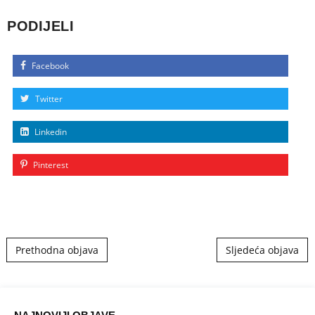
PODIJELI
Facebook
Twitter
Linkedin
Pinterest
Post navigation
Prethodna objava
Sljedeća objava