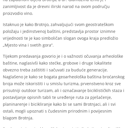
zanimljivost da je drevni ilirski narod na ovom području
proizvodio vino.
Istaknuo je kako Brotnjo, zahvaljujući svom geostrateškom
položaju i jedinstvenoj baštini, predstavlja prostor iznimne
vrijednosti te je kao simboličan slogan ovoga kraja predložio
„Mjesto vina i svetih gora“.
Tijekom predavanja govorio je i o važnosti očuvanja arheološke
baštine, naglasivši kako stećke, grobove i druge lokalitete
obvezno treba zaštititi i sačuvati za buduće generacije.
Naglašeno je kako se bogata geoarheološka baština broćanskog
broja može iskoristiti i u smislu turizma, prvenstveno kroz sve
prisutniji outdoor turizam, ali i označavanje biciklističkih staza i
postavljanje opisnih tabli te uređenje ruta za pješačenje,
planinarenje i bicikliranje kako bi se sami Brotnjaci, ali i svi
ostali, mogli upoznati s čudesnim prirodnim i povijesnim
blagom Brotnja.