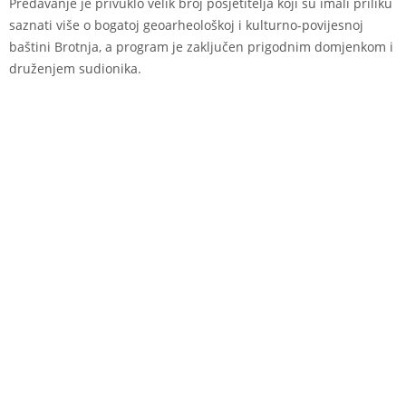
Predavanje je privuklo velik broj posjetitelja koji su imali priliku
saznati više o bogatoj geoarheološkoj i kulturno-povijesnoj
baštini Brotnja, a program je zaključen prigodnim domjenkom i
druženjem sudionika.