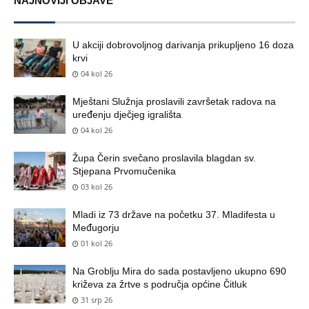
NAJNOVIJI OBJAVE
U akciji dobrovoljnog darivanja prikupljeno 16 doza
krvi
04 kol 26
Mještani Služnja proslavili završetak radova na
uređenju dječjeg igrališta
04 kol 26
Župa Čerin svečano proslavila blagdan sv.
Stjepana Prvomučenika
03 kol 26
Mladi iz 73 države na početku 37. Mladifesta u
Međugorju
01 kol 26
Na Groblju Mira do sada postavljeno ukupno 690
križeva za žrtve s područja općine Čitluk
31 srp 26