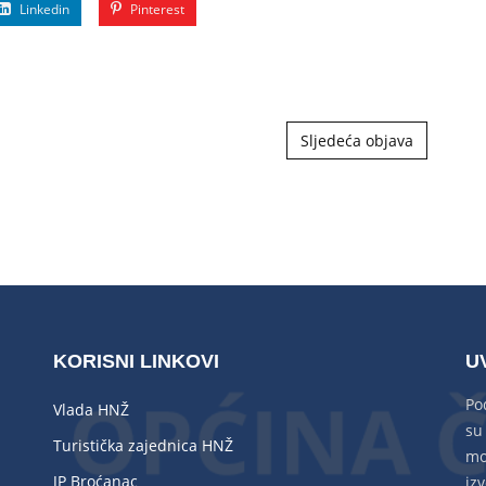
Linkedin
Pinterest
Sljedeća objava
KORISNI LINKOVI
U
Po
Vlada HNŽ
su
Turistička zajednica HNŽ
mo
JP Broćanac
izv