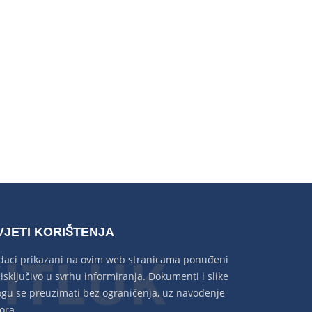
VJETI KORIŠTENJA
daci prikazani na ovim web stranicama ponuđeni
 isključivo u svrhu informiranja. Dokumenti i slike
gu se preuzimati bez ograničenja, uz navođenje
ora.