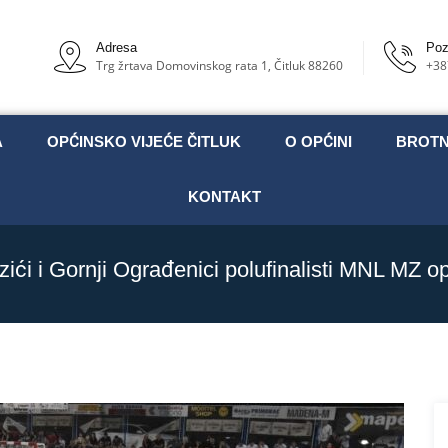
Adresa
Poz
Trg žrtava Domovinskog rata 1, Čitluk 88260
+38
A
OPĆINSKO VIJEĆE ČITLUK
O OPĆINI
BROT
KONTAKT
ići i Gornji Ograđenici polufinalisti MNL MZ op