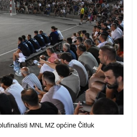
olufinalisti MNL MZ općine Čitluk