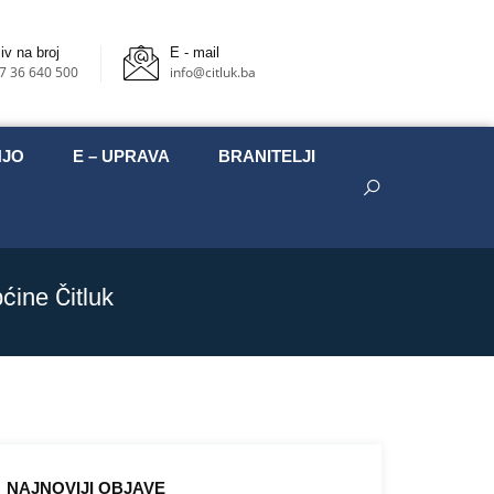
iv na broj
E - mail
7 36 640 500
info@citluk.ba
NJO
E – UPRAVA
BRANITELJI
ćine Čitluk
NAJNOVIJI OBJAVE