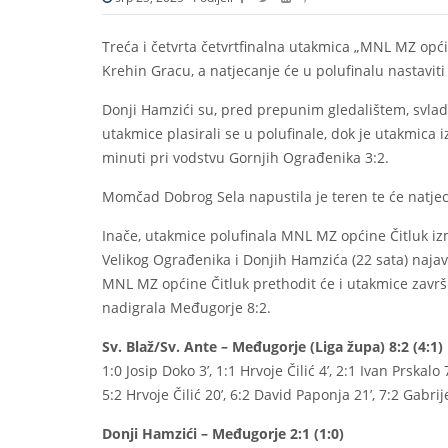
Treća i četvrta četvrtfinalna utakmica „MNL MZ opći
Krehin Gracu, a natjecanje će u polufinalu nastaviti
Donji Hamzići su, pred prepunim gledalištem, svlada
utakmice plasirali se u polufinale, dok je utakmica
minuti pri vodstvu Gornjih Ograđenika 3:2.
Momčad Dobrog Sela napustila je teren te će natjeca
Inače, utakmice polufinala MNL MZ općine Čitluk iz
Velikog Ograđenika i Donjih Hamzića (22 sata) najav
MNL MZ općine Čitluk prethodit će i utakmice završ
nadigrala Međugorje 8:2.
Sv. Blaž/Sv. Ante – Međugorje (Liga župa) 8:2 (4:1)
1:0 Josip Doko 3’, 1:1 Hrvoje Čilić 4’, 2:1 Ivan Prskalo 
5:2 Hrvoje Čilić 20’, 6:2 David Paponja 21’, 7:2 Gabrij
Donji Hamzići – Međugorje 2:1 (1:0)