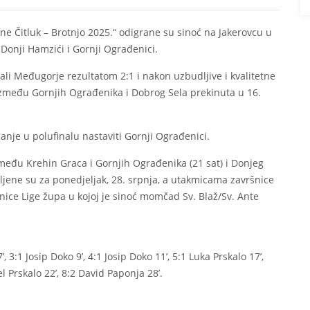
ne Čitluk – Brotnjo 2025.“ odigrane su sinoć na Jakerovcu u
 Donji Hamzići i Gornji Ograđenici.
li Međugorje rezultatom 2:1 i nakon uzbudljive i kvalitetne
 između Gornjih Ograđenika i Dobrog Sela prekinuta u 16.
nje u polufinalu nastaviti Gornji Ograđenici.
među Krehin Graca i Gornjih Ograđenika (21 sat) i Donjeg
ljene su za ponedjeljak, 28. srpnja, a utakmicama završnice
nice Lige župa u kojoj je sinoć momčad Sv. Blaž/Sv. Ante
7’, 3:1 Josip Doko 9’, 4:1 Josip Doko 11’, 5:1 Luka Prskalo 17’,
el Prskalo 22’, 8:2 David Paponja 28’.