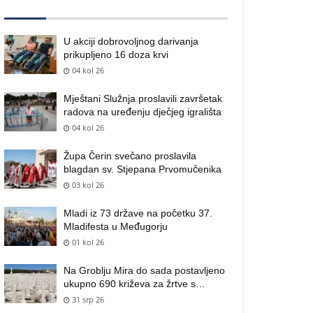
U akciji dobrovoljnog darivanja
prikupljeno 16 doza krvi
04 kol 26
Mještani Služnja proslavili završetak
radova na uređenju dječjeg igrališta
04 kol 26
Župa Čerin svečano proslavila
blagdan sv. Stjepana Prvomučenika
03 kol 26
Mladi iz 73 države na početku 37.
Mladifesta u Međugorju
01 kol 26
Na Groblju Mira do sada postavljeno
ukupno 690 križeva za žrtve s
područja općine Čitluk
31 srp 26