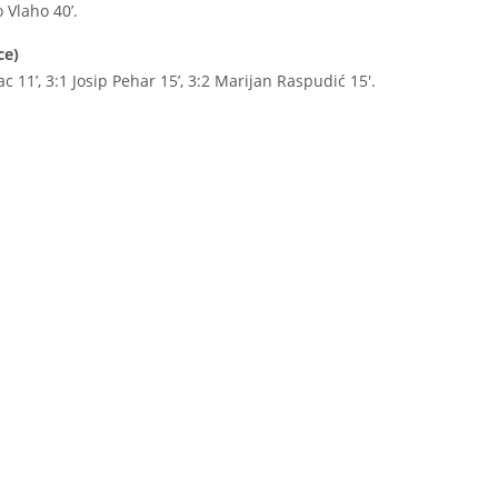
 Vlaho 40’.
ce)
ac 11’, 3:1 Josip Pehar 15’, 3:2 Marijan Raspudić 15′.