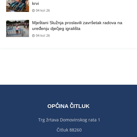
krvi
04 kol 26
Mještani Služnja proslavili završetak radova na
uređenju dječjeg igrališta
04 kol 26
OPĆINA ČITLUK
Trg žrtava Domovinskog rata 1
Čitluk 88260