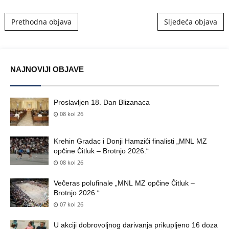
Post navigation
Prethodna objava
Sljedeća objava
NAJNOVIJI OBJAVE
Proslavljen 18. Dan Blizanaca
08 kol 26
Krehin Gradac i Donji Hamzići finalisti „MNL MZ
općine Čitluk – Brotnjo 2026.“
08 kol 26
Večeras polufinale „MNL MZ općine Čitluk –
Brotnjo 2026.“
07 kol 26
U akciji dobrovoljnog darivanja prikupljeno 16 doza