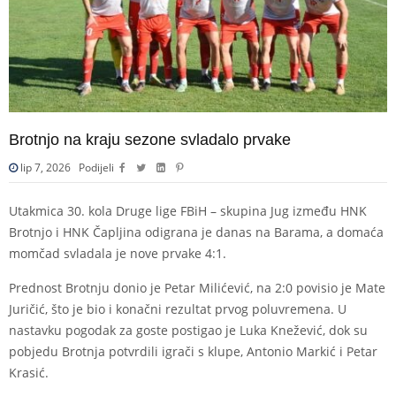
Brotnjo na kraju sezone svladalo prvake
lip 7, 2026
Podijeli
Utakmica 30. kola Druge lige FBiH – skupina Jug između HNK
Brotnjo i HNK Čapljina odigrana je danas na Barama, a domaća
momčad svladala je nove prvake 4:1.
Prednost Brotnju donio je Petar Milićević, na 2:0 povisio je Mate
Juričić, što je bio i konačni rezultat prvog poluvremena. U
nastavku pogodak za goste postigao je Luka Knežević, dok su
pobjedu Brotnja potvrdili igrači s klupe, Antonio Markić i Petar
Krasić.