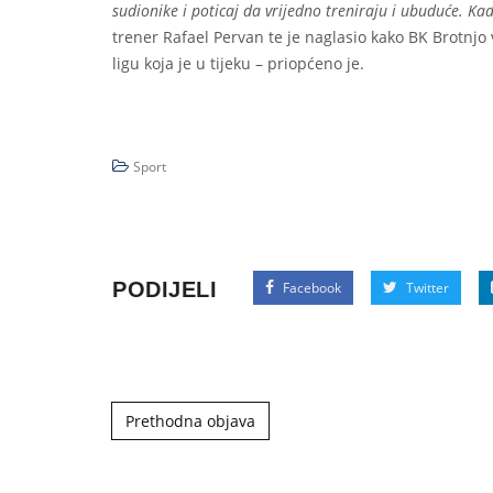
sudionike i poticaj da vrijedno treniraju i ubuduće. Kad
trener Rafael Pervan te je naglasio kako BK Brotnj
ligu koja je u tijeku – priopćeno je.
Sport
PODIJELI
Facebook
Twitter
Post navigation
Prethodna objava