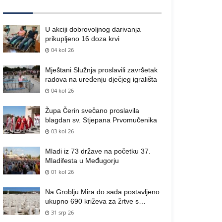
U akciji dobrovoljnog darivanja
prikupljeno 16 doza krvi
04 kol 26
Mještani Služnja proslavili završetak
radova na uređenju dječjeg igrališta
04 kol 26
Župa Čerin svečano proslavila
blagdan sv. Stjepana Prvomučenika
03 kol 26
Mladi iz 73 države na početku 37.
Mladifesta u Međugorju
01 kol 26
Na Groblju Mira do sada postavljeno
ukupno 690 križeva za žrtve s
područja općine Čitluk
31 srp 26