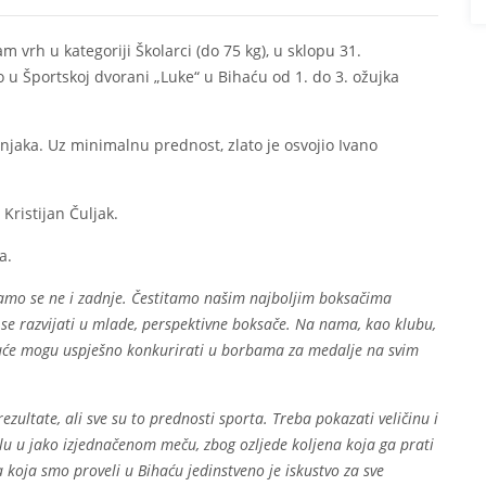
m vrh u kategoriji Školarci (do 75 kg), u sklopu 31.
 u Športskoj dvorani „Luke“ u Bihaću od 1. do 3. ožujka
njaka. Uz minimalnu prednost, zlato je osvojio Ivano
 Kristijan Čuljak.
a.
adamo se ne i zadnje. Čestitamo našim najboljim boksačima
no se razvijati u mlade, perspektivne boksače. Na nama, kao klubu,
duće mogu uspješno konkurirati u borbama za medalje na svim
 rezultate, ali sve su to prednosti sporta. Treba pokazati veličinu i
nalu u jako izjednačenom meču, zbog ozljede koljena koja ga prati
na koja smo proveli u Bihaću jedinstveno je iskustvo za sve