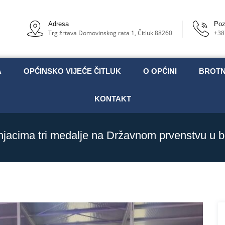
Adresa
Poz
Trg žrtava Domovinskog rata 1, Čitluk 88260
+38
A
OPĆINSKO VIJEĆE ČITLUK
O OPĆINI
BROT
KONTAKT
njacima tri medalje na Državnom prvenstvu u 