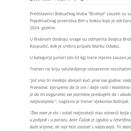
Predstavnici Boksačkog kluba “Brotnjo” zauzeli su sa
Pojedinačnog prvenstva BiH u boksu koje je održano
2024. godine.
U finalnom dvoboju snage su odmjerila dvojica Brot
Raspudić, dok je srebro pripalo Marku Odaku.
U kategoriji Juniori (do 63 kg) treće mjesto zauzeo je
Treneri ne kriju oduševljenje ostvarenim rezultatim
“
Još smo tri medalje donijeli kući, prve ove godine, n
Prvenstva. Vjerujemo da će oni i dalje rasti i kvalitet
je da im osiguramo sve potrebne preduvjete da i ubu
natjecanjima
“, naglasio je trener Vjekoslav Bošnjak.
“
Žao nam je sto i ostali natjecatelji nisu ostvarili bolje
u pobjedi i u porazu. Ante Čuljak je izgubio u četvrtfi
duže vrijeme, ali nije htio izostati s natjecanja. Tri da