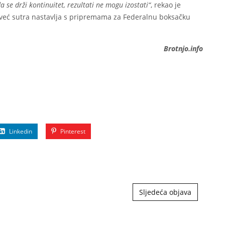
a se drži kontinuitet, rezultati ne mogu izostati“
, rekao je
o već sutra nastavlja s pripremama za Federalnu boksačku
Brotnjo.info
Linkedin
Pinterest
Sljedeća objava