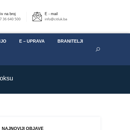
iv na broj
E - mail
7 36 640 500
info@citluk.ba
NJO
E – UPRAVA
BRANITELJI
boksu
NAJNOVIJI OBJAVE